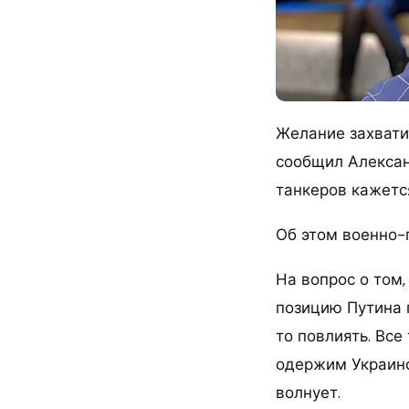
Желание захватит
сообщил Алексан
танкеров кажется
Об этом военно-п
На вопрос о том,
позицию Путина 
то повлиять. Все
одержим Украиной
волнует.