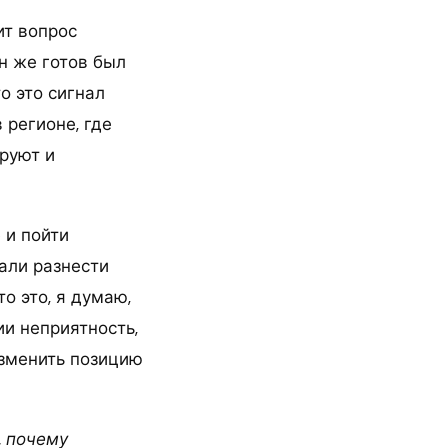
ит вопрос
н же готов был
то это сигнал
 регионе, где
руют и
 и пойти
али разнести
о это, я думаю,
ии неприятность,
 изменить позицию
, почему