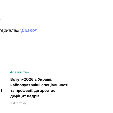
.
териалам:
Диалог
ОБЩЕСТВО
Вступ-2026 в Україні:
найпопулярніші спеціальності
1
та професії, де зростає
дефіцит кадрів
4 дня тому