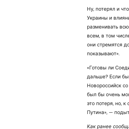
Ну, потерял и чт
Украины и влияни
разменивать всю 
всем, в том числ
они стремятся д
показывают».
«Готовы ли Соед
дальше? Если бы
Новороссийск со 
был бы очень мощ
это потеря, но, 
Путина», — поды
Как ранее сообща