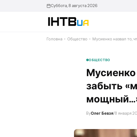
Перейти
Суббота, 8 августа 2026
до
контенту
Головна
›
Общество
›
Мусиенко назвал то, 
ОБЩЕСТВО
Мусиенко 
забыть «м
мощный…
By
Олег Бевзя
/
8 января 20