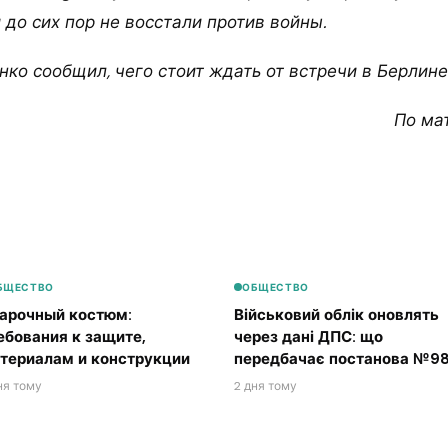
до сих пор не восстали против войны.
ко сообщил, чего стоит ждать от встречи в Берлине
По ма
БЩЕСТВО
ОБЩЕСТВО
арочный костюм:
Військовий облік оновлять
ебования к защите,
через дані ДПС: що
териалам и конструкции
передбачає постанова №98
ня тому
2 дня тому