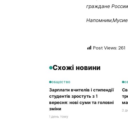
граждане России 
Напомним,Мусиен
Post Views:
261
Схожі новини
ОБЩЕСТВО
О
Зарплати вчителів і стипендії
Св
студентів зростуть з 1
тр
вересня: нові суми та головні
ма
зміни
2 д
1 день тому