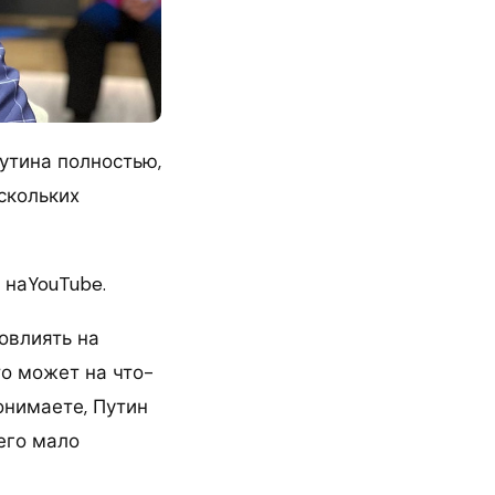
Путина полностью,
скольких
 наYouTube.
овлиять на
то может на что-
Понимаете, Путин
его мало