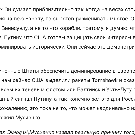
о? Он думает приблизительно так: когда на весах сто
я на всю Европу, то он готов разменивать многое. О
Венесуэлу, а не то что корабли, поэтому, я думаю, ч
е, Путину, что США готовы защищать свои интересы в
оминировать исторически. Они сейчас это демонстри
иненные Штаты обеспечить доминирование в Европе
 нам сейчас США выделили ракеты Tomahawk и сказ
всем их теневым флотом или Балтийск и Усть-Лугу, т
ный сигнал Путину, а так, конечно же, это для Росс
к сожалению, это пока не то, что может кардинально
тожил Мусиенко.
л Dialog.UA,Мусиенко назвал реальную причину того