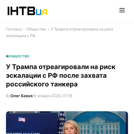
Перейти
до
контенту
Головна
›
Общество
›
У Трампа отреагировали на риск
эскалации с РФ…
ОБЩЕСТВО
У Трампа отреагировали на риск
эскалации с РФ после захвата
российского танкера
By
Олег Бевзя
/
8 января 2026, 01:58