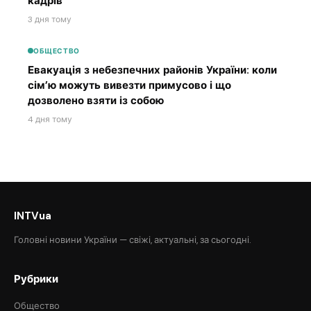
кадрів
3 дня тому
ОБЩЕСТВО
Евакуація з небезпечних районів України: коли
сім’ю можуть вивезти примусово і що
дозволено взяти із собою
4 дня тому
INTVua
Головні новини України — свіжі, актуальні, за сьогодні.
Рубрики
Общество