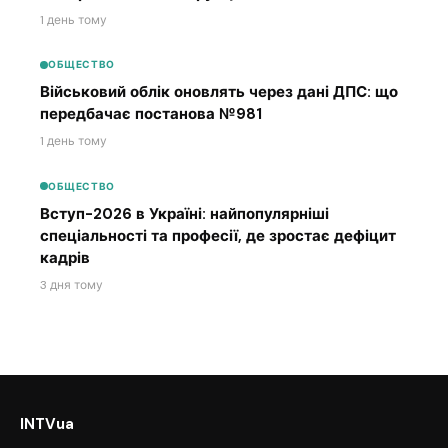
1 день тому
ОБЩЕСТВО
Військовий облік оновлять через дані ДПС: що
передбачає постанова №981
1 день тому
ОБЩЕСТВО
Вступ-2026 в Україні: найпопулярніші
спеціальності та професії, де зростає дефіцит
кадрів
3 дня тому
INTVua