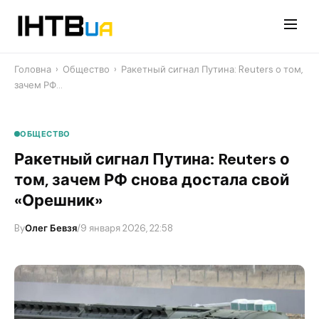
Перейти
до
контенту
Головна
›
Общество
›
​Ракетный сигнал Путина: Reuters о том,
зачем РФ…
ОБЩЕСТВО
​Ракетный сигнал Путина: Reuters о
том, зачем РФ снова достала свой
«Орешник»
By
Олег Бевзя
/
9 января 2026, 22:58