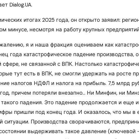
ет Dialog.UA.
ических итогах 2025 года, он открыто заявил: регио
ом минусе, несмотря на работу крупных предприятий
ожалению, я и наша фракция оцениваем как катастро
нец года катастрофическое падение производства, о
сфере, не связанной с ВПК. Настолько катастрофиче
орые тут есть в ВПК, не смогли удержать на росте п
ение налогов НДФЛ и налога на прибыль. 7,5 млрд р
т год, причем потеряли внезапно… Ни Минфин, ни Ми
 такого падения. Это падение продолжается и еще и
ифры пришли под конец года. И оказалось, что мы в
й ситуации. Производства сворачиваются, предприн
 состоянии выдерживать такое давление (ключевой — 