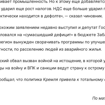
бивает промышленность. Но к этому еще добавляется
 ударил еще рост налогов. НДС еще больше ударил п
ктически находится в дефолте», — сказал чиновник.
похожим заявлением недавно выступил и депутат Г
аловался на «сумасшедший дефицит» в бюджете Заб
о регион вынужден сворачивать программы по улучш
тности, по расселению людей из аварийного жилья.
ский обвал вызван войной на истощение, в которой у
 на войну и ВПК и санкции ведут страну к острому 
сообщал, что политика Кремля привела к тотальному 
По ма