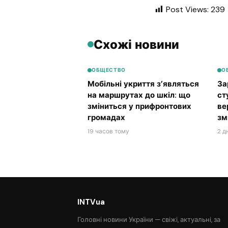
Post Views:
239
Схожі новини
ОБЩЕСТВО
О
Мобільні укриття з’являться
За
на маршрутах до шкіл: що
ст
зміниться у прифронтових
ве
громадах
зм
19 часов тому
2 д
INTVua
Головні новини України — свіжі, актуальні, за