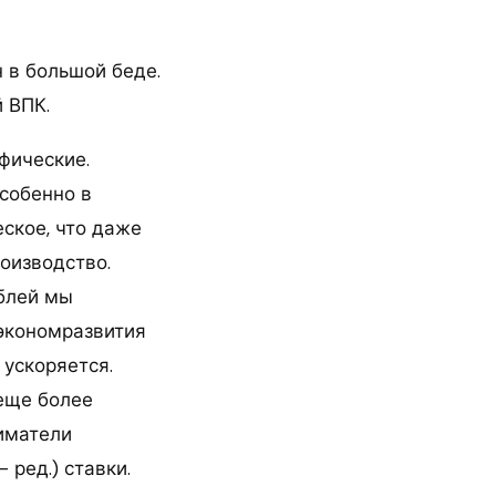
н в большой беде.
 ВПК.
фические.
собенно в
ское, что даже
роизводство.
ублей мы
нэкономразвития
 ускоряется.
 еще более
иматели
ред.) ставки.