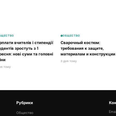
БЩЕСТВО
ОБЩЕСТВО
рплати вчителів і стипендії
Сварочный костюм:
удентів зростуть з 1
требования к защите,
ресня: нові суми та головні
материалам и конструкции
іни
3 дня тому
ня тому
Рубрики
Кон
Emai
Общество