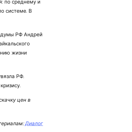
: по среднему и
о системе. В
осдумы РФ Андрей
айкальского
ению жизни
вязла РФ.
кризису.
скачку цен в
териалам:
Диалог