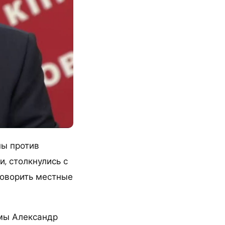
ны против
, столкнулись с
говорить местные
умы Александр