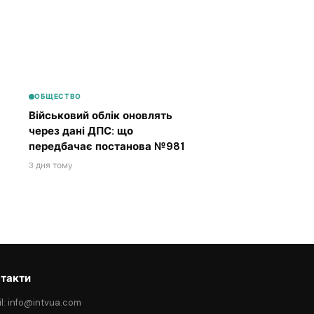
ОБЩЕСТВО
Військовий облік оновлять
через дані ДПС: що
передбачає постанова №981
3 дня тому
такти
l: info@intvua.com