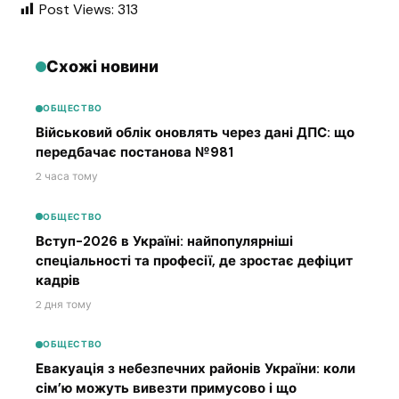
Post Views:
313
Схожі новини
ОБЩЕСТВО
Військовий облік оновлять через дані ДПС: що
передбачає постанова №981
2 часа тому
ОБЩЕСТВО
Вступ-2026 в Україні: найпопулярніші
спеціальності та професії, де зростає дефіцит
кадрів
2 дня тому
ОБЩЕСТВО
Евакуація з небезпечних районів України: коли
сім’ю можуть вивезти примусово і що