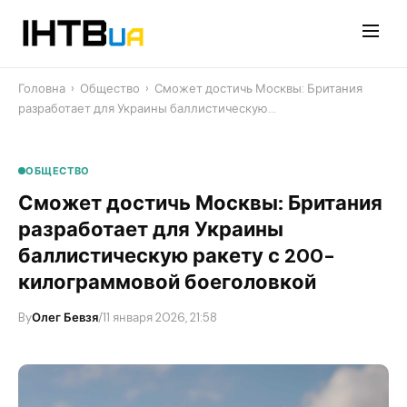
Перейти
до
контенту
Головна
›
Общество
›
Сможет достичь Москвы: Британия
разработает для Украины баллистическую…
ОБЩЕСТВО
Сможет достичь Москвы: Британия
разработает для Украины
баллистическую ракету с 200-
килограммовой боеголовкой
By
Олег Бевзя
/
11 января 2026, 21:58