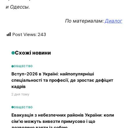
и Одессы.
По материалам:
Диалог
Post Views:
243
Схожі новини
ОБЩЕСТВО
Вступ-2026 в Україні: найпопулярніші
спеціальності та професії, де зростає дефіцит
кадрів
2 дня тому
ОБЩЕСТВО
Евакуація з небезпечних районів України: коли
сім’ю можуть вивезти примусово і що
дозволено взяти із собою