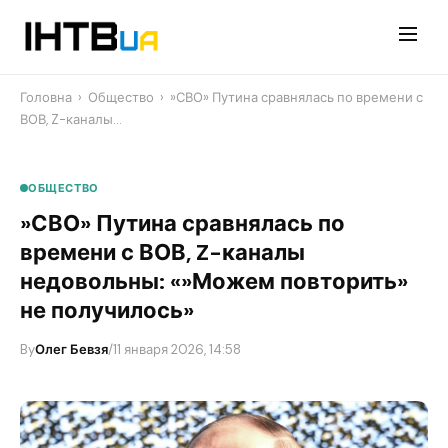
Перейти
до
контенту
Головна
›
Общество
›
​»СВО» Путина сравнялась по времени с
ВОВ, Z-каналы…
ОБЩЕСТВО
​»СВО» Путина сравнялась по
времени с ВОВ, Z-каналы
недовольны: «»Можем повторить»
не получилось»
By
Олег Бевзя
/
11 января 2026, 14:58