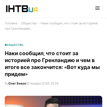
Перейти
до
контенту
Головна
›
Общество
›
Наки сообщил, что стоит за историей
про Гренландию…
ОБЩЕСТВО
Наки сообщил, что стоит за
историей про Гренландию и чем в
итоге все закончится: «Вот куда мы
придем»
By
Олег Бевзя
/
12 января 2026, 23:58