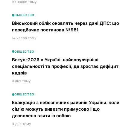
10 часов тому
ОБЩЕСТВО
Військовий облік оновлять через дані ДПС: що
передбачає постанова №981
14 часов тому
ОБЩЕСТВО
Вступ-2026 в Україні: найпопулярніші
спеціальності та професії, де зростає дефіцит
кадрів
3 дня тому
ОБЩЕСТВО
Евакуація з небезпечних районів України: коли
сім’ю можуть вивезти примусово і що
дозволено взяти із собою
4 дня тому