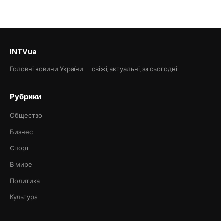
INTVua
Головні новини України — свіжі, актуальні, за сьогодні.
Рубрики
Общество
Бизнес
Спорт
В мире
Политика
Культура