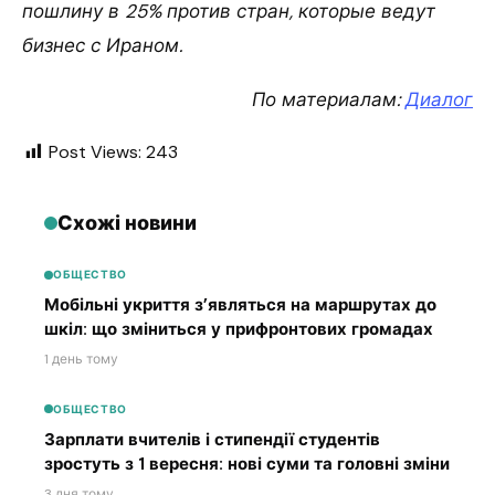
пошлину в 25% против стран, которые ведут
бизнес с Ираном.
По материалам:
Диалог
Post Views:
243
Схожі новини
ОБЩЕСТВО
Мобільні укриття з’являться на маршрутах до
шкіл: що зміниться у прифронтових громадах
1 день тому
ОБЩЕСТВО
Зарплати вчителів і стипендії студентів
зростуть з 1 вересня: нові суми та головні зміни
3 дня тому