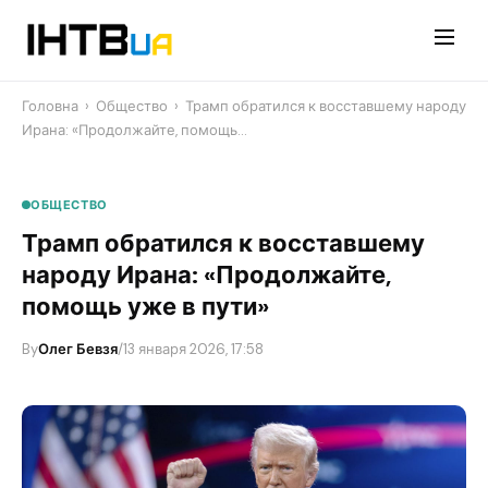
Перейти
до
контенту
Головна
›
Общество
›
​Трамп обратился к восставшему народу
Ирана: «Продолжайте, помощь…
ОБЩЕСТВО
​Трамп обратился к восставшему
народу Ирана: «Продолжайте,
помощь уже в пути»
By
Олег Бевзя
/
13 января 2026, 17:58