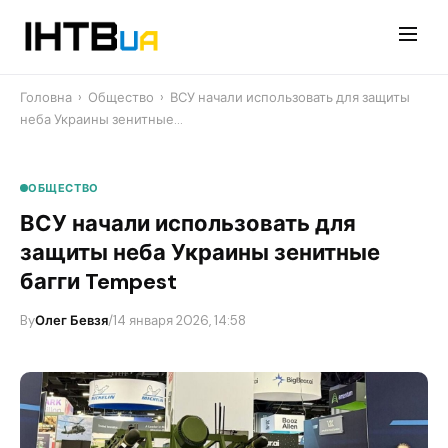
Перейти
до
контенту
Головна
›
Общество
›
ВСУ начали использовать для защиты
неба Украины зенитные…
ОБЩЕСТВО
ВСУ начали использовать для
защиты неба Украины зенитные
багги Tempest
By
Олег Бевзя
/
14 января 2026, 14:58