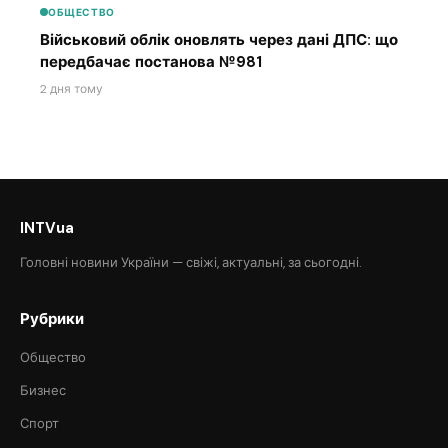
ОБЩЕСТВО
Військовий облік оновлять через дані ДПС: що
передбачає постанова №981
2 дня тому
INTVua
Головні новини України — свіжі, актуальні, за сьогодні.
Рубрики
Общество
Бизнес
Спорт