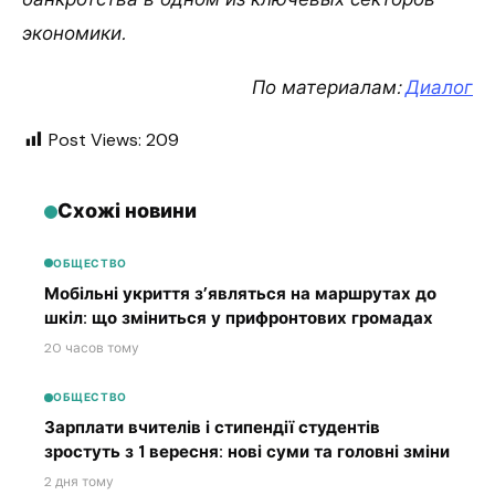
экономики.
По материалам:
Диалог
Post Views:
209
Схожі новини
ОБЩЕСТВО
Мобільні укриття з’являться на маршрутах до
шкіл: що зміниться у прифронтових громадах
20 часов тому
ОБЩЕСТВО
Зарплати вчителів і стипендії студентів
зростуть з 1 вересня: нові суми та головні зміни
2 дня тому