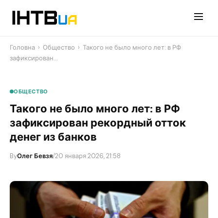
Перейти
до
контенту
Головна
›
Общество
›
Такого не было много лет: в РФ
зафиксирован…
ОБЩЕСТВО
Такого не было много лет: в РФ
зафиксирован рекордный отток
денег из банков
By
Олег Бевзя
/
20 января 2026, 21:58