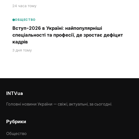
24 часа тому
ОБЩЕСТВО
Вступ-2026 в Україні: найпопулярніші
спеціальності та професії, де зростає дефіцит
кадрів
3 дня тому
INTVua
Головні новини України — свіжі, актуальні, за сьогодні.
Рубрики
Общество