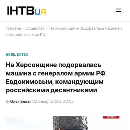
Перейти
до
контенту
Головна
›
Общество
›
На Херсонщине подорвалась машина с
генералом армии РФ…
ОБЩЕСТВО
На Херсонщине подорвалась
машина с генералом армии РФ
Евдокимовым, командующим
российскими десантниками
By
Олег Бевзя
/
22 января 2026, 00:58