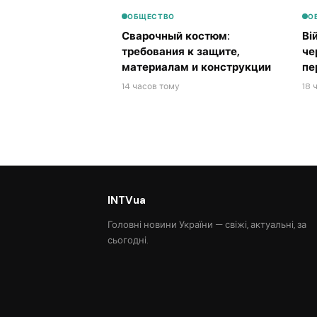
ОБЩЕСТВО
О
Сварочный костюм:
Ві
требования к защите,
че
материалам и конструкции
пе
14 часов тому
18 
INTVua
Головні новини України — свіжі, актуальні, за
сьогодні.