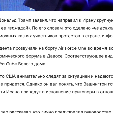
ональд Трамп заявил, что направил к Ирану крупну
в ее
«армадой»
. По его словам, это сделано
«на всяки
ожных казнях участников протестов в стране, инфор
дента прозвучали на борту Air Force One во время 
омического форума в Давосе. Соответствующее вид
YouTube Белого дома.
что США внимательно следят за ситуацией и надеютс
е придется. Однако он дал понять, что Вашингтон г
асти Ирана приведут в исполнение приговоры в отно
дер рассказал, что лично предупредил руководство 