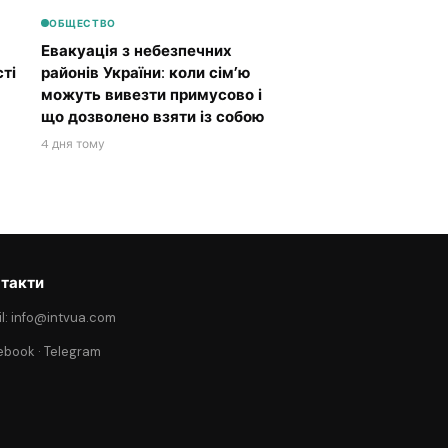
ОБЩЕСТВО
Евакуація з небезпечних
ті
районів України: коли сім’ю
можуть вивезти примусово і
що дозволено взяти із собою
4 дня тому
такти
l: info@intvua.com
ebook
·
Telegram