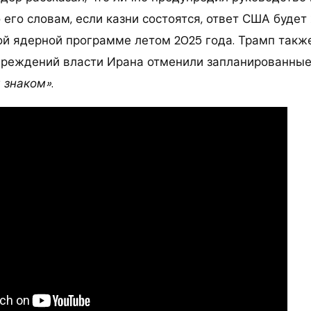
 его словам, если казни состоятся, ответ США будет
ой ядерной программе летом 2025 года. Трамп также
преждений власти Ирана отменили запланированные 
 знаком»
.