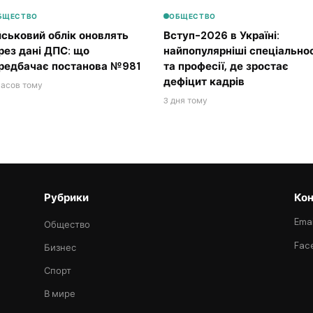
БЩЕСТВО
ОБЩЕСТВО
йськовий облік оновлять
Вступ-2026 в Україні:
рез дані ДПС: що
найпопулярніші спеціальнос
редбачає постанова №981
та професії, де зростає
дефіцит кадрів
часов тому
3 дня тому
Рубрики
Кон
Emai
Общество
Fac
Бизнес
Спорт
В мире