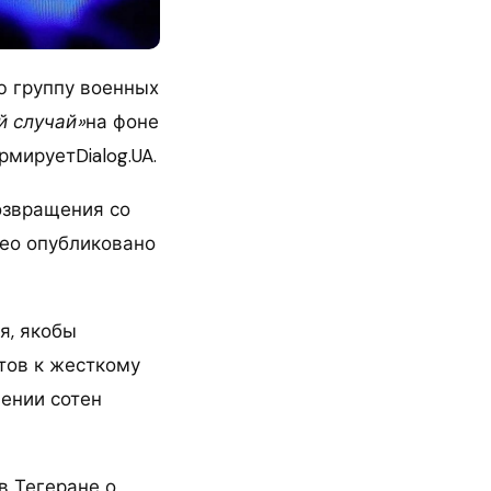
ю группу военных
й случай»
на фоне
мируетDialog.UA.
возвращения со
ео опубликовано
я, якобы
отов к жесткому
шении сотен
в Тегеране о