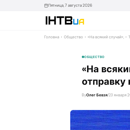
Перейти
Пятница, 7 августа 2026
до
контенту
Головна
›
Общество
›
«На всякий случай», –
ОБЩЕСТВО
«На всяки
отправку 
By
Олег Бевзя
/
23 января 2