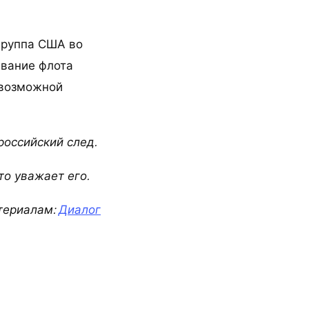
группа США во
ывание флота
 возможной
российский след.
то уважает его.
териалам:
Диалог