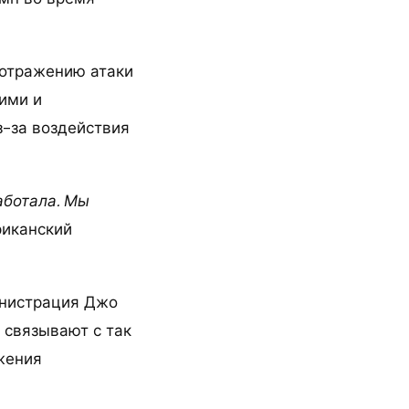
 отражению атаки
ими и
з-за воздействия
работала. Мы
риканский
инистрация Джо
 связывают с так
жения