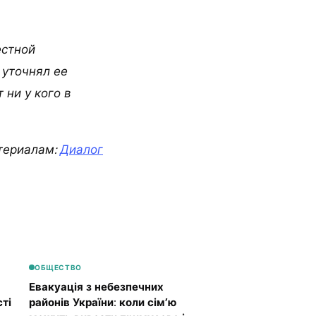
естной
 уточнял ее
 ни у кого в
териалам:
Диалог
ОБЩЕСТВО
Евакуація з небезпечних
ті
районів України: коли сім’ю