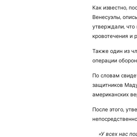
Как известно, п
Венесуэлы, опи
утверждали, что
кровотечения и р
Также один из ч
операции оборон
По словам свиде
защитников Маду
американских ве
После этого, ут
непосредственно
«У всех нас п