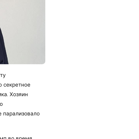
ту
о секретное
ка. Хозяин
о
е парализовало
амп во время