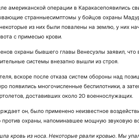
осле американской операции в Каракасепоявились св
сывающие странныесимптомы у бойцов охраны Маду
 некоторые из них были повалены на землю, у них н
вота с примесью крови.
ленов охраны бывшего главы Венесуэлы заявил, что 
ительные системы внезапно вышли из строя.
теля, вскоре после отказа систем обороны над пози
ро появились многочисленные беспилотники, а зате
ртолетов, доставивших около 20 военнослужащих.
верждает он, было применено неизвестное воздейств
 против охраны, напоминавшее мощную звуковую во
ошла кровь из носа. Некоторые рвали кровью. Мы упа