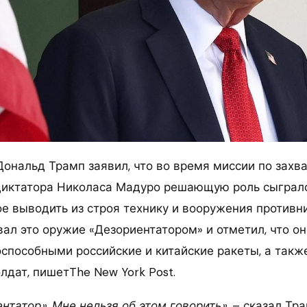
ональд Трамп заявил, что во время миссии по захва
диктатора Николаса Мадуро решающую роль сыграл
е выводить из строя технику и вооружения противни
вал это оружие «Дезориентатором» и отметил, что он
способными российские и китайские ракеты, а такж
лдат, пишетThe New York Post.
нтатор». Мне нельзя об этом говорить»
, – сказал Тр