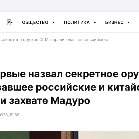
ОБЩЕСТВО
ПОЛИТИКА
БИЗНЕС
×
л секретное оружие США, парализовавшее российские…
ервые назвал секретное ор
вавшее российские и китай
и захвате Мадуро
026, 19:58