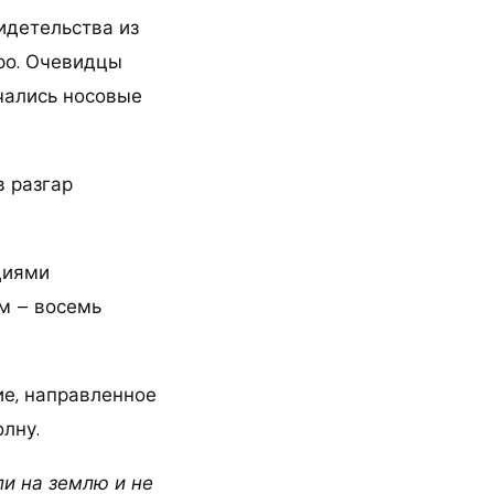
идетельства из
ро. Очевидцы
ачались носовые
в разгар
циями
м – восемь
ие, направленное
лну.
ли на землю и не