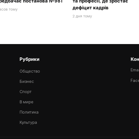
редбачає постанова №981
та професії, де зростає
дефіцит кадрів
асов тому
2 дня тому
Рубрики
Кон
Emai
Общество
Fac
Бизнес
Спорт
В мире
Политика
Культура