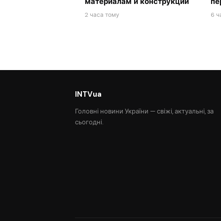
материалам и конструкции
пе
2 часа тому
6 ч
INTVua
Головні новини України — свіжі, актуальні, за
сьогодні.