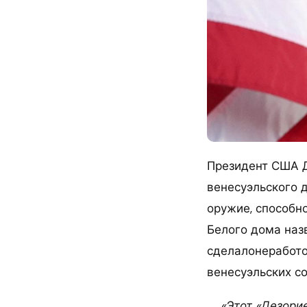
Президент США Д
венесуэльского 
оружие, способно
Белого дома наз
сделалонеработо
венесуэльских со
«Этот «Дезорие