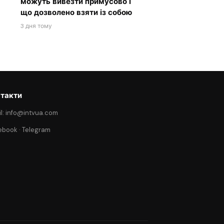
можуть вивезти примусово і
що дозволено взяти із собою
3 дня тому
такти
l: info@intvua.com
ebook
·
Telegram