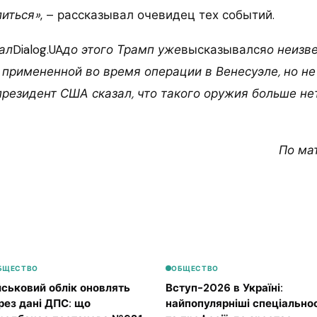
иться»
, – рассказывал очевидец тех событий.
ал
Dialog.UA
до этого Трамп уже
высказывался
о неизв
 примененной во время операции в Венесуэле, но не
президент США сказал, что такого оружия больше нет
По ма
БЩЕСТВО
ОБЩЕСТВО
йськовий облік оновлять
Вступ-2026 в Україні:
рез дані ДПС: що
найпопулярніші спеціальнос