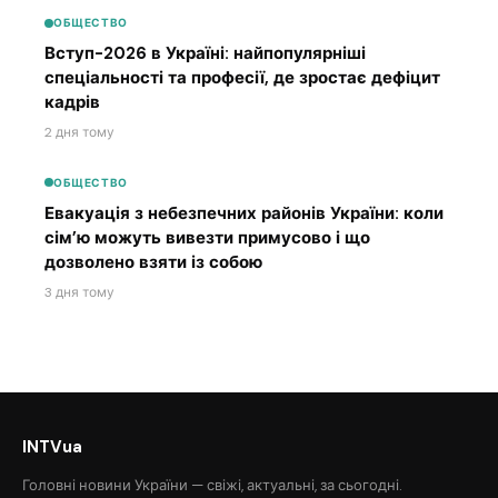
ОБЩЕСТВО
Вступ-2026 в Україні: найпопулярніші
спеціальності та професії, де зростає дефіцит
кадрів
2 дня тому
ОБЩЕСТВО
Евакуація з небезпечних районів України: коли
сім’ю можуть вивезти примусово і що
дозволено взяти із собою
3 дня тому
INTVua
Головні новини України — свіжі, актуальні, за сьогодні.