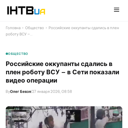
Перейти
до
контенту
Головна
›
Общество
›
Российские оккупанты сдались в плен
роботу ВСУ –…
ОБЩЕСТВО
Российские оккупанты сдались в
плен роботу ВСУ – в Сети показали
видео операции
By
Олег Бевзя
/
27 января 2026, 08:58