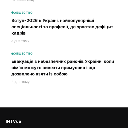
ОБЩЕСТВО
Вступ-2026 в Україні: найпопулярніші
спеціальності та професії, де зростає дефіцит
кадрів
3 дня тому
ОБЩЕСТВО
Евакуація з небезпечних районів України: коли
сім’ю можуть вивезти примусово і що
дозволено взяти із собою
4 дня тому
INTVua