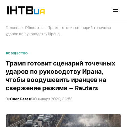
Перейти
до
контенту
Головна
›
Общество
›
Трамп готовит сценарий точечных
ударов по руководству Ирана,…
ОБЩЕСТВО
Трамп готовит сценарий точечных
ударов по руководству Ирана,
чтобы воодушевить иранцев на
свержение режима – Reuters
By
Олег Бевзя
/
30 января 2026, 06:58