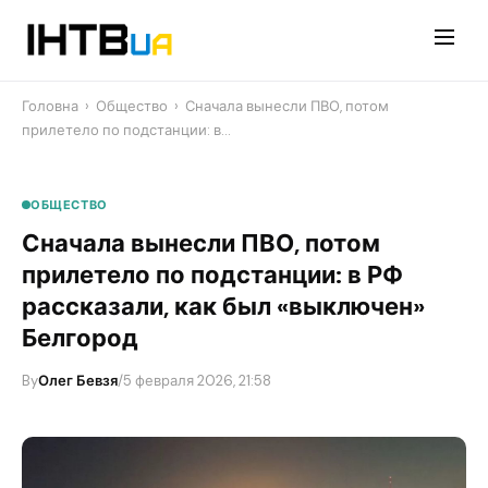
Перейти
до
контенту
Головна
›
Общество
›
Сначала вынесли ПВО, потом
прилетело по подстанции: в…
ОБЩЕСТВО
Сначала вынесли ПВО, потом
прилетело по подстанции: в РФ
рассказали, как был «выключен»
Белгород
By
Олег Бевзя
/
5 февраля 2026, 21:58