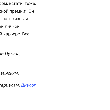
ом, кстати, тоже.
вской премии? Он
ьшая жизнь, и
ей личной
й карьере. Все
ии Путина,
раинским.
териалам:
Диалог