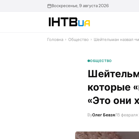
Перейти
Воскресенье, 9 августа 2026
до
контенту
Головна
›
Общество
›
Шейтельман назвал «м
ОБЩЕСТВО
Шейтельм
которые «
«Это они 
By
Олег Бевзя
/
15 февраля 