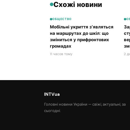
Схожі новини
ОБЩЕСТВО
О
Мобільні укриття з’являться
За
на маршрутах до шкіл: що
ст
зміниться у прифронтових
ве
громадах
зм
11 часов тому
2 д
INTVua
Головні новини України — свіжі, актуальні, за
сьогодні.