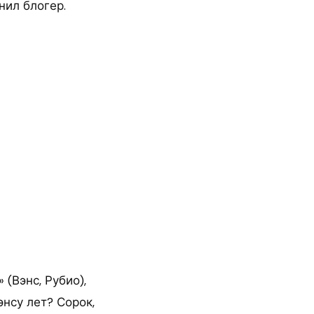
нил блогер.
(Вэнс, Рубио),
нсу лет? Сорок,