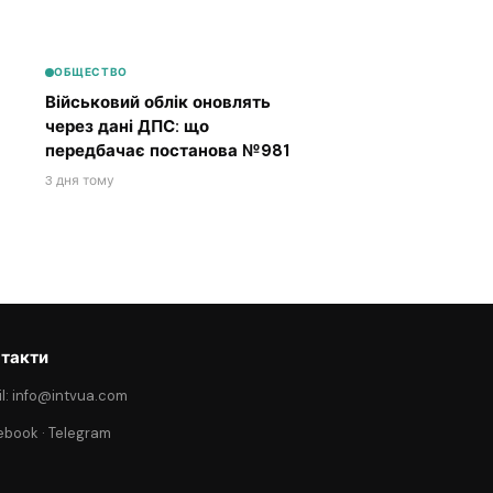
ОБЩЕСТВО
Військовий облік оновлять
через дані ДПС: що
передбачає постанова №981
3 дня тому
такти
l: info@intvua.com
ebook
·
Telegram