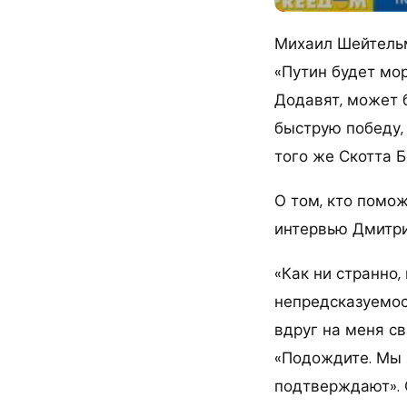
Михаил Шейтельм
«Путин будет мор
Додавят, может б
быструю победу,
того же Скотта Б
О том, кто помо
интервью Дмитри
«Как ни странно
непредсказуемост
вдруг на меня св
«Подождите. Мы 
подтверждают». О