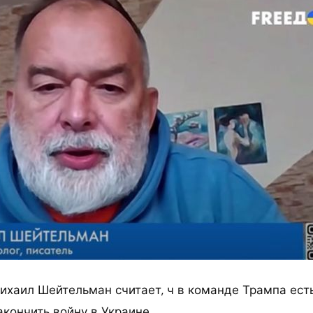
ихаил Шейтельман считает, ч в команде Трампа ест
кончить войну в Украине.