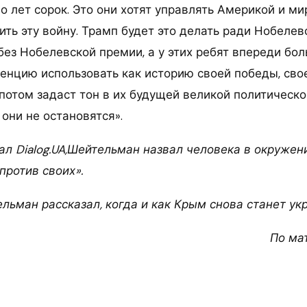
о лет сорок. Это они хотят управлять Америкой и мир
ить эту войну. Трамп будет это делать ради Нобеле
ез Нобелевской премии, а у этих ребят впереди бол
денцию использовать как историю своей победы, сво
потом задаст тон в их будущей великой политическо
 они не остановятся».
ал Dialog.UA,Шейтельман назвал человека в окружен
против своих».
льман рассказал, когда и как Крым снова станет ук
По ма