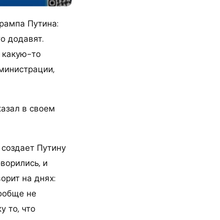
рампа Путина:
то додавят.
в какую-то
министрации,
казал в своем
 создает Путину
ворились, и
орит на днях:
ообще не
у то, что