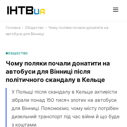
Перейти
до
контенту
Головна
›
Общество
›
Чому поляки почали донатити на
автобуси для Вінниці…
ОБЩЕСТВО
Чому поляки почали донатити на
автобуси для Вінниці після
політичного скандалу в Кельце
У Польщі після скандалу в Кельце активісти
зібрали понад 150 тисяч злотих на автобуси
для Вінниці. Пояснюємо, чому місту потрібен
дизельний транспорт під час війни й що буде
з коштами.