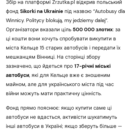
Збір на платформі Zrzutka.pl відкрив польський
фонд
Sikorki na Ukrainie
під назвою “Autobusy dla
Winnicy. Politycy blokują, my jedziemy dalej”.
Організатори вказали ціль
500 000 злотих
: за
ці кошти вони хочуть спробувати викупити в
міста Кельце 15 старих автобусів і передати їх
мешканцям Вінниці. На сторінці збору
зазначено, що йдеться про
17-річні міські
автобуси
, які для Кельце вже є зношеним
майном, але для українського міста під час
війни можуть мати практичну цінність.
Фонд прямо пояснює: якщо купити саме ці
автобуси не вдасться, активісти шукатимуть
інші автобуси в Україні; якщо зберуть більше —