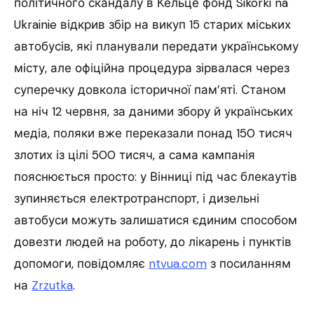
політичного скандалу в Кельце фонд Sikorki na
Ukrainie відкрив збір на викуп 15 старих міських
автобусів, які планували передати українському
місту, але офіційна процедура зірвалася через
суперечку довкола історичної пам’яті. Станом
на ніч 12 червня, за даними збору й українських
медіа, поляки вже переказали понад 150 тисяч
злотих із цілі 500 тисяч, а сама кампанія
пояснюється просто: у Вінниці під час блекаутів
зупиняється електротранспорт, і дизельні
автобуси можуть залишатися єдиним способом
довезти людей на роботу, до лікарень і пунктів
допомоги, повідомляє
ntvua.com
з посиланням
на
Zrzutka
.