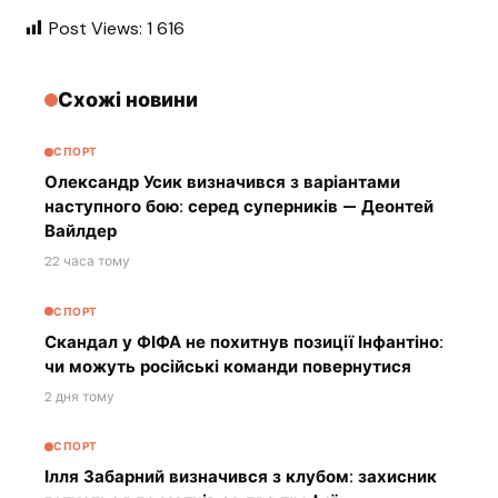
Post Views:
1 616
Схожі новини
СПОРТ
Олександр Усик визначився з варіантами
наступного бою: серед суперників — Деонтей
Вайлдер
22 часа тому
СПОРТ
Скандал у ФІФА не похитнув позиції Інфантіно:
чи можуть російські команди повернутися
2 дня тому
СПОРТ
Ілля Забарний визначився з клубом: захисник