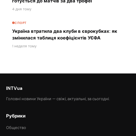
готується до матчів за два трофеї
4 дня тому
СПОРТ
Україна втратила два клуби в єврокубках: як
змінилася таблиця коефіцієнтів УЄФА
1 неделя тому
INTVua
Головні новини України — свіжі, актуальні, за сьогодні.
Рубрики
Общество