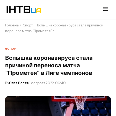
Перейти
до
контенту
Головна
›
Спорт
›
Вспышка коронавируса стала причиной
переноса матча “Прометея” в…
СПОРТ
Вспышка коронавируса стала
причиной переноса матча
“Прометея” в Лиге чемпионов
By
Олег Бевзя
/
1 февраля 2022, 06:40