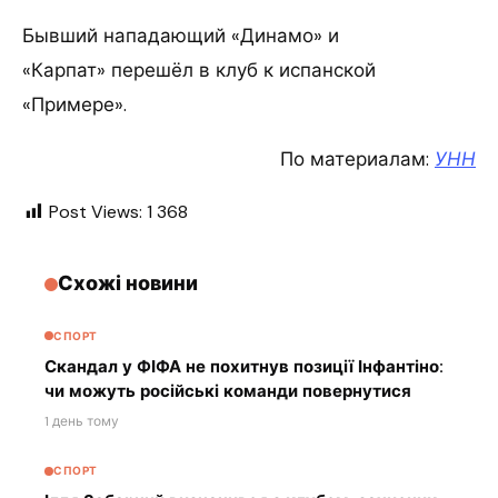
Бывший нападающий «Динамо» и
«Карпат» перешёл в клуб к испанской
«Примере».
По материалам:
УНН
Post Views:
1 368
Схожі новини
СПОРТ
Скандал у ФІФА не похитнув позиції Інфантіно:
чи можуть російські команди повернутися
1 день тому
СПОРТ