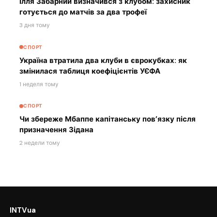
Ілля Забарний визначився з клубом: захисник
готується до матчів за два трофеї
3 дня тому
СПОРТ
Україна втратила два клуби в єврокубках: як
змінилася таблиця коефіцієнтів УЄФА
1 неделя тому
СПОРТ
Чи збереже Мбаппе капітанську пов’язку після
призначення Зідана
2 недели тому
INTVua