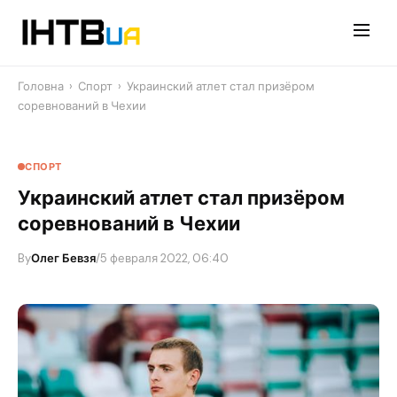
Перейти
до
контенту
Головна
›
Спорт
›
Украинский атлет стал призёром
соревнований в Чехии
СПОРТ
Украинский атлет стал призёром
соревнований в Чехии
By
Олег Бевзя
/
5 февраля 2022, 06:40