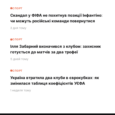
СПОРТ
Скандал у ФІФА не похитнув позиції Інфантіно:
чи можуть російські команди повернутися
3 дня тому
СПОРТ
Ілля Забарний визначився з клубом: захисник
готується до матчів за два трофеї
5 дней тому
СПОРТ
Україна втратила два клуби в єврокубках: як
змінилася таблиця коефіцієнтів УЄФА
1 неделя тому