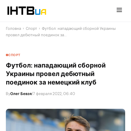
Перейти
до
контенту
Головна
›
Спорт
›
Футбол: нападающий сборной Украины
провел дебютный поединок за…
СПОРТ
Футбол: нападающий сборной
Украины провел дебютный
поединок за немецкий клуб
By
Олег Бевзя
/
7 февраля 2022, 06:40