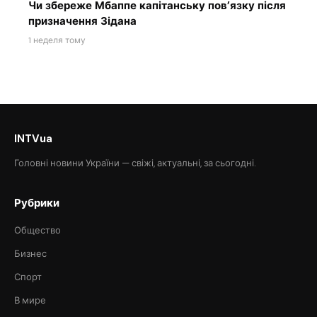
Чи збереже Мбаппе капітанську пов’язку після
призначення Зідана
1 неделя тому
INTVua
Головні новини України — свіжі, актуальні, за сьогодні.
Рубрики
Общество
Бизнес
Спорт
В мире