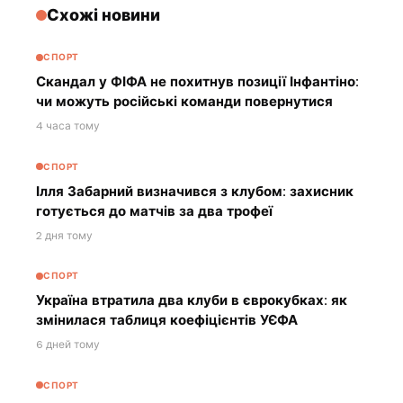
Схожі новини
СПОРТ
Скандал у ФІФА не похитнув позиції Інфантіно:
чи можуть російські команди повернутися
4 часа тому
СПОРТ
Ілля Забарний визначився з клубом: захисник
готується до матчів за два трофеї
2 дня тому
СПОРТ
Україна втратила два клуби в єврокубках: як
змінилася таблиця коефіцієнтів УЄФА
6 дней тому
СПОРТ