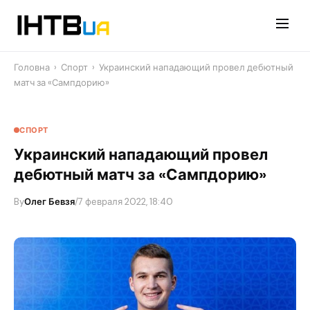
Перейти
до
контенту
Головна
›
Спорт
›
Украинский нападающий провел дебютный
матч за «Сампдорию»
СПОРТ
Украинский нападающий провел
дебютный матч за «Сампдорию»
By
Олег Бевзя
/
7 февраля 2022, 18:40