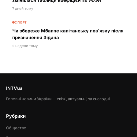
змінилася таблиця коефіцієнтів УЄФА
7 дней тому
СПОРТ
Чи збереже Мбаппе капітанську пов’язку після
призначення Зідана
2 недели тому
INTVua
Головні новини України — свіжі, актуальні, за сьогодні.
Рубрики
Общество