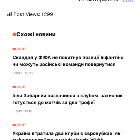
Post Views:
1 299
Схожі новини
СПОРТ
Скандал у ФІФА не похитнув позиції Інфантіно:
чи можуть російські команди повернутися
1 день тому
СПОРТ
Ілля Забарний визначився з клубом: захисник
готується до матчів за два трофеї
3 дня тому
СПОРТ
Україна втратила два клуби в єврокубках: як