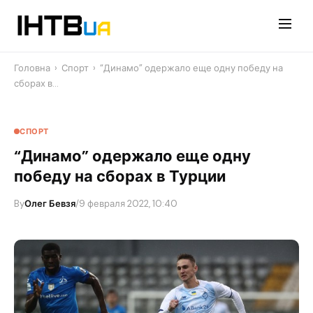
Перейти
до
контенту
Головна
›
Спорт
›
“Динамо” одержало еще одну победу на
сборах в…
СПОРТ
“Динамо” одержало еще одну
победу на сборах в Турции
By
Олег Бевзя
/
9 февраля 2022, 10:40