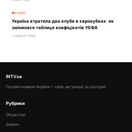
СПОРТ
Україна втратила два клуби в єврокубках: як
змінилася таблиця коефіцієнтів УЄФА
1 неделя тому
INTVua
Головні новини України — свіжі, актуальні, за сьогодні.
Рубрики
Общество
Бизнес