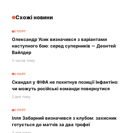
Схожі новини
СПОРТ
Олександр Усик визначився з варіантами
наступного бою: серед суперників — Деонтей
Вайлдер
11 часов тому
СПОРТ
Скандал у ФІФА не похитнув позиції Інфантіно:
чи можуть російські команди повернутися
2 дня тому
СПОРТ
Ілля Забарний визначився з клубом: захисник
готується до матчів за два трофеї
4 дня тому