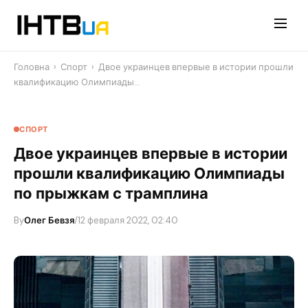
Перейти
до
контенту
Головна
›
Спорт
›
Двое украинцев впервые в истории прошли
квалификацию Олимпиады…
СПОРТ
Двое украинцев впервые в истории
прошли квалификацию Олимпиады
по прыжкам с трамплина
By
Олег Бевзя
/
12 февраля 2022, 02:40