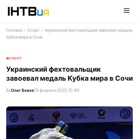
Перейти
до
контенту
Головна
›
Спорт
›
Украинский фехтовальщик завоевал медаль
Кубка мира в Сочи
СПОРТ
Украинский фехтовальщик
завоевал медаль Кубка мира в Сочи
By
Олег Бевзя
/
13 февраля 2022, 10:40