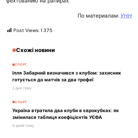
фехтованию на рапирах.
По материалам:
УНН
Post Views:
1 375
Схожі новини
СПОРТ
Ілля Забарний визначився з клубом: захисник
готується до матчів за два трофеї
2 дня тому
СПОРТ
Україна втратила два клуби в єврокубках: як
змінилася таблиця коефіцієнтів УЄФА
6 дней тому