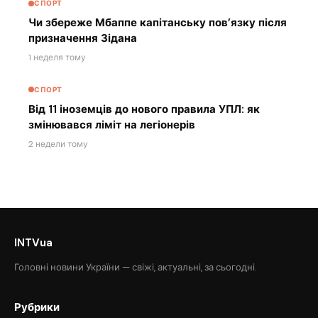
СПОРТ
Чи збереже Мбаппе капітанську пов’язку після
призначення Зідана
1 неделя тому
СПОРТ
Від 11 іноземців до нового правила УПЛ: як
змінювався ліміт на легіонерів
2 недели тому
INTVua
Головні новини України — свіжі, актуальні, за сьогодні.
Рубрики