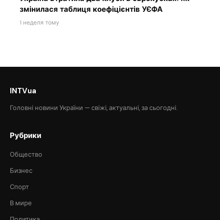
змінилася таблиця коефіцієнтів УЄФА
1 неделя тому
INTVua
Головні новини України — свіжі, актуальні, за сьогодні.
Рубрики
Общество
Бизнес
Спорт
В мире
Политика