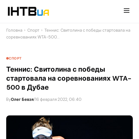
Перейти
до
контенту
Головна
›
Спорт
›
Теннис: Свитолина с победы стартовала на
соревнованиях WTA-500…
СПОРТ
Теннис: Свитолина с победы
стартовала на соревнованиях WTA-
500 в Дубае
By
Олег Бевзя
/
16 февраля 2022, 06:40