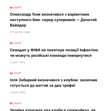
СПОРТ
Олександр Усик визначився з варіантами
наступного бою: серед суперників — Деонтей
Вайлдер
19 часов тому
СПОРТ
Скандал у ФІФА не похитнув позиції Інфантіно:
чи можуть російські команди повернутися
2 дня тому
СПОРТ
Ілля Забарний визначився з клубом: захисник
готується до матчів за два трофеї
4 дня тому
СПОРТ
Україна втратила два клуби в єврокубках: як