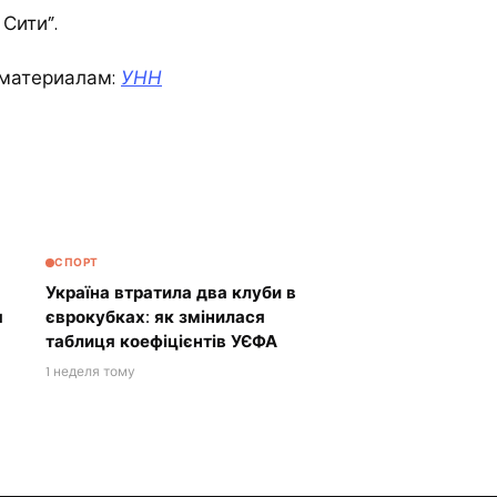
Сити”.
материалам:
УНН
СПОРТ
Україна втратила два клуби в
я
єврокубках: як змінилася
таблиця коефіцієнтів УЄФА
1 неделя тому