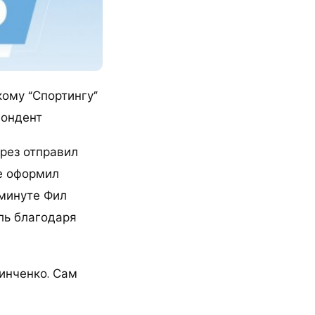
кому “Спортингу”
спондент
арез отправил
те оформил
 минуте Фил
ль благодаря
Зинченко. Сам