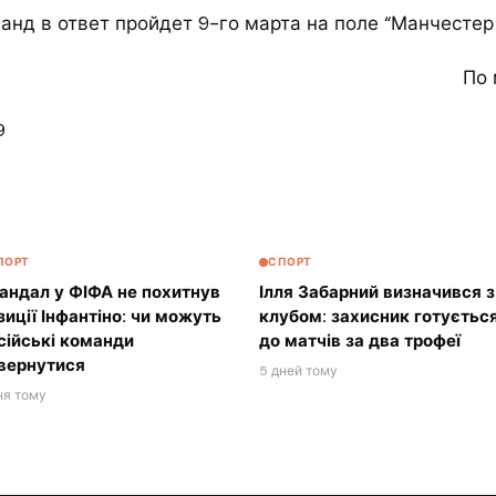
анд в ответ пройдет 9-го марта на поле “Манчестер 
По 
9
ПОРТ
СПОРТ
андал у ФІФА не похитнув
Ілля Забарний визначився з
зиції Інфантіно: чи можуть
клубом: захисник готуєтьс
сійські команди
до матчів за два трофеї
вернутися
5 дней тому
ня тому