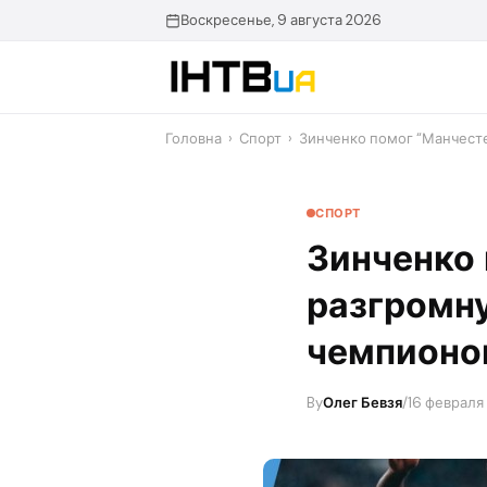
Перейти
Воскресенье, 9 августа 2026
до
контенту
Головна
›
Спорт
›
Зинченко помог “Манчест
СПОРТ
Зинченко
разгромн
чемпионо
By
Олег Бевзя
/
16 февраля