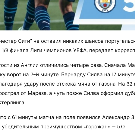
честер Сити” не оставил никаких шансов португальс
е 1/8 финала Лиги чемпионов УЕФА, передает корре
гости из Англии отличились четыре раза. Сначала М
ку ворот на 7-й минуте. Бернарду Силва на 17 мину
агодаря удару после отскока мяча от газона. На 32
рострел от Мареза, а чуть позже Силва оформил дуб
Стерлинга.
что с 61 минуты матча на поле появился Александр 
 убедительным преимуществом «горожан» — 5:0.