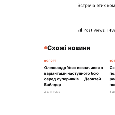
Встреча этих ком
Post Views:
1 48
Схожі новини
СПОРТ
С
Олександр Усик визначився з
Ск
варіантами наступного бою:
по
серед суперників — Деонтей
ро
Вайлдер
по
2 дня тому
3 д