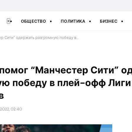
ОБЩЕСТВО
ПОЛИТИКА
БИЗНЕС
×
ер Сити” одержать разгромную победу в…
 помог “Манчестер Сити” о
ую победу в плей-офф Лиги
в
 2022, 02:40