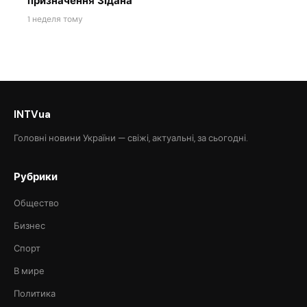
призначення Зідана
1 неделя тому
INTVua
Головні новини України — свіжі, актуальні, за сьогодні.
Рубрики
Общество
Бизнес
Спорт
В мире
Политика