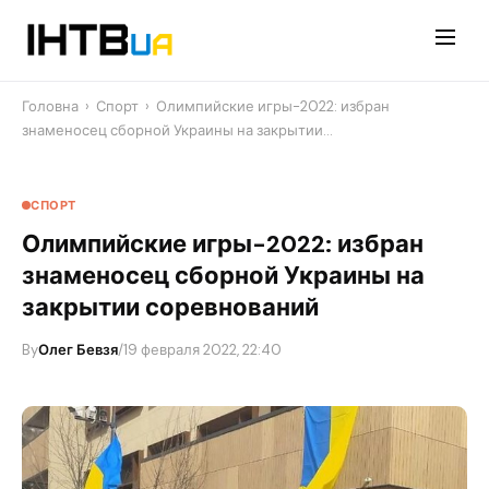
Перейти
до
контенту
Головна
›
Спорт
›
Олимпийские игры-2022: избран
знаменосец сборной Украины на закрытии…
СПОРТ
Олимпийские игры-2022: избран
знаменосец сборной Украины на
закрытии соревнований
By
Олег Бевзя
/
19 февраля 2022, 22:40