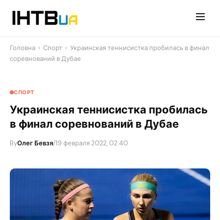
Перейти
до
контенту
Головна
›
Спорт
›
Украинская теннисистка пробилась в финал
соревнований в Дубае
СПОРТ
Украинская теннисистка пробилась
в финал соревнований в Дубае
By
Олег Бевзя
/
19 февраля 2022, 02:40