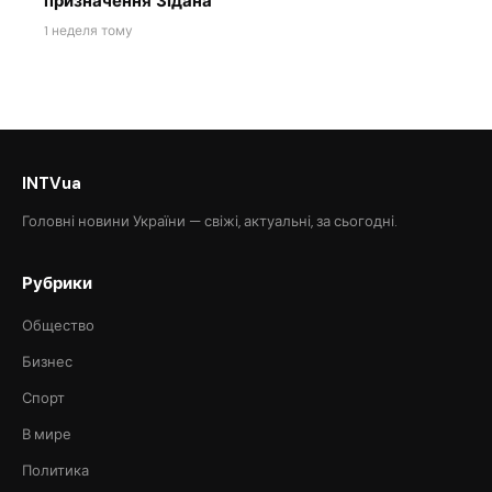
призначення Зідана
1 неделя тому
INTVua
Головні новини України — свіжі, актуальні, за сьогодні.
Рубрики
Общество
Бизнес
Спорт
В мире
Политика