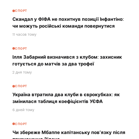
СПОРТ
Скандал у ФІФА не похитнув позиції Інфантіно:
чи можуть російські команди повернутися
11 часов тому
СПОРТ
Ілля Забарний визначився з клубом: захисник
готується до матчів за два трофеї
2 дня тому
СПОРТ
Україна втратила два клуби в єврокубках: як
змінилася таблиця коефіцієнтів УЄФА
6 дней тому
СПОРТ
Чи збереже Мбаппе капітанську пов’язку після