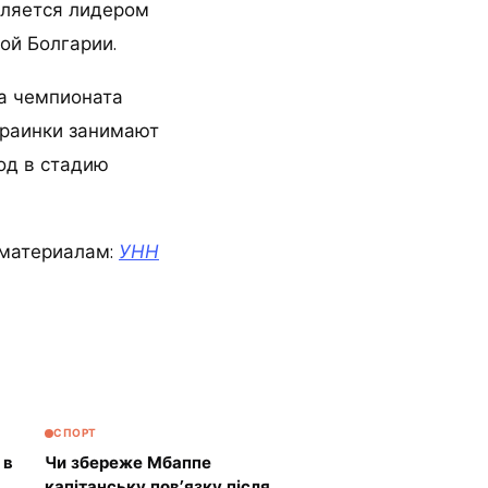
вляется лидером
ой Болгарии.
ра чемпионата
краинки занимают
од в стадию
материалам:
УНН
СПОРТ
 в
Чи збереже Мбаппе
капітанську пов’язку після