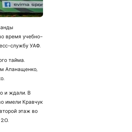
манды
во время учебно-
ресс-службу УАФ.
ого тайма.
ом Апанащенко,
о.
о и ждали. В
во имели Кравчук
второй этаж во
2:0.