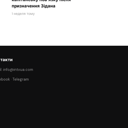
призначення Зідана
1 неделя тому
такти
l: info@intvua.com
ebook
·
Telegram