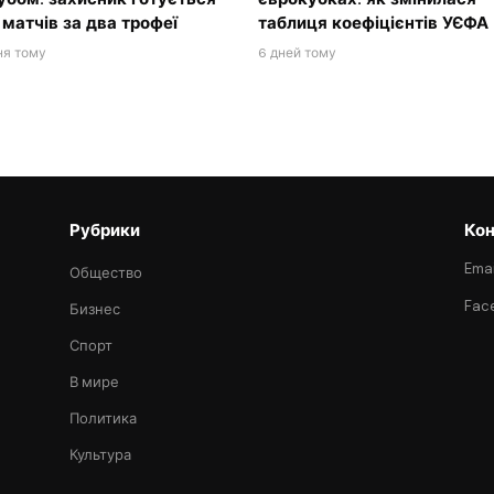
 матчів за два трофеї
таблиця коефіцієнтів УЄФА
ня тому
6 дней тому
Рубрики
Кон
Emai
Общество
Fac
Бизнес
Спорт
В мире
Политика
Культура