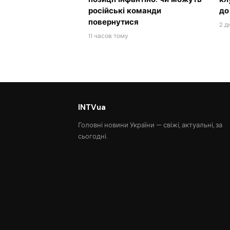
російські команди
до
повернутися
2 д
11 часов тому
INTVua
Головні новини України — свіжі, актуальні, за
сьогодні.