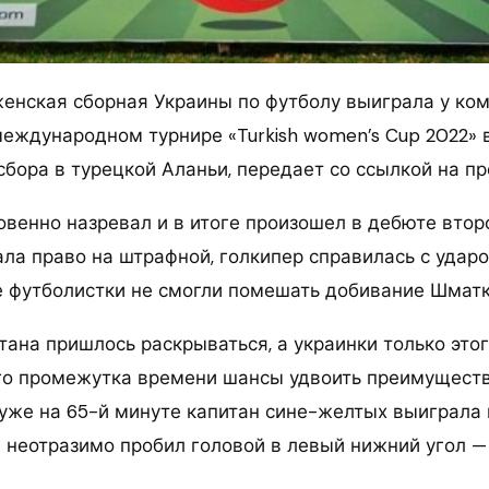
женская сборная Украины по футболу выиграла у ко
международном турнире «Turkish women’s Cup 2022» 
сбора в турецкой Аланьи, передает со ссылкой на п
овенно назревал и в итоге произошел в дебюте втор
ала право на штрафной, голкипер справилась с удар
е футболистки не смогли помешать добивание Шматк
ана пришлось раскрываться, а украинки только этог
го промежутка времени шансы удвоить преимущест
 уже на 65-й минуте капитан сине-желтых выиграла 
 неотразимо пробил головой в левый нижний угол — 