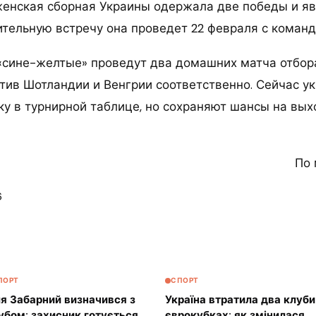
женская сборная Украины одержала две победы и я
ительную встречу она проведет 22 февраля с команд
я «сине-желтые» проведут два домашних матча отбо
тив Шотландии и Венгрии соответственно. Сейчас у
ку в турнирной таблице, но сохраняют шансы на вых
По 
6
ПОРТ
СПОРТ
ля Забарний визначився з
Україна втратила два клуби
убом: захисник готується
єврокубках: як змінилася