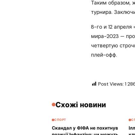
Таким образом, 
турнира. Заключ
8-го и 12 апрел
мира-2023 — про
четвертую строч
плей-офф.
Post Views:
1 28
Схожі новини
СПОРТ
С
Скандал у ФІФА не похитнув
Іл
позиції Інфантіно: чи можуть
кл