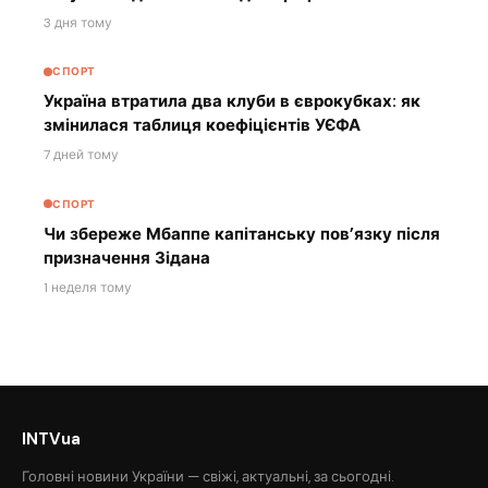
3 дня тому
СПОРТ
Україна втратила два клуби в єврокубках: як
змінилася таблиця коефіцієнтів УЄФА
7 дней тому
СПОРТ
Чи збереже Мбаппе капітанську пов’язку після
призначення Зідана
1 неделя тому
INTVua
Головні новини України — свіжі, актуальні, за сьогодні.