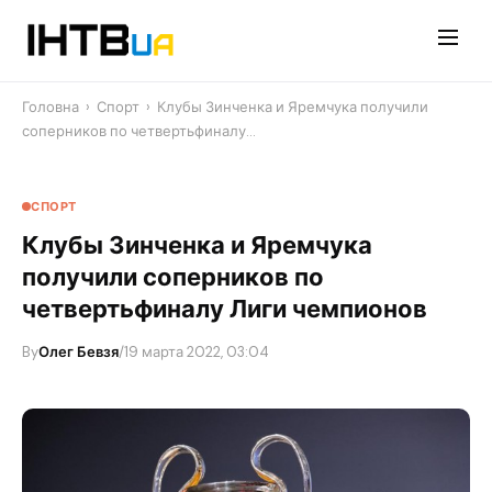
Перейти
до
контенту
Головна
›
Спорт
›
Клубы Зинченка и Яремчука получили
соперников по четвертьфиналу…
СПОРТ
Клубы Зинченка и Яремчука
получили соперников по
четвертьфиналу Лиги чемпионов
By
Олег Бевзя
/
19 марта 2022, 03:04