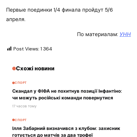
Первые поединки 1/4 финала пройдут 5/6
апреля.
По материалам:
УНН
Post Views:
1 364
Схожі новини
СПОРТ
Скандал у ФІФА не похитнув позиції Інфантіно:
чи можуть російські команди повернутися
17 часов тому
СПОРТ
Ілля Забарний визначився з клубом: захисник
готується до матчів за два трофеї