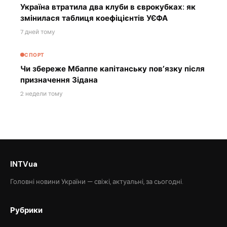
Україна втратила два клуби в єврокубках: як
змінилася таблиця коефіцієнтів УЄФА
7 дней тому
СПОРТ
Чи збереже Мбаппе капітанську пов’язку після
призначення Зідана
2 недели тому
INTVua
Головні новини України — свіжі, актуальні, за сьогодні.
Рубрики