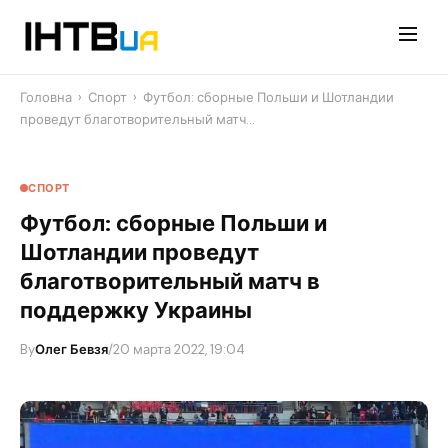
Перейти
до
контенту
Головна
›
Спорт
›
Футбол: сборные Польши и Шотландии
проведут благотворительный матч…
СПОРТ
Футбол: сборные Польши и
Шотландии проведут
благотворительный матч в
поддержку Украины
By
Олег Бевзя
/
20 марта 2022, 19:04