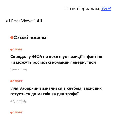
По материалам:
УНН
Post Views:
1 411
Схожі новини
СПОРТ
Скандал у ФІФА не похитнув позиції Інфантіно:
чи можуть російські команди повернутися
1 день тому
СПОРТ
Ілля Забарний визначився з клубом: захисник
готується до матчів за два трофеї
3 дня тому
СПОРТ