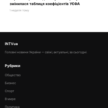
змінилася таблиця коефіцієнтів УЄФА
1 неделя тому
INTVua
Головні новини України — свіжі, актуальні, за сьогодні.
Рубрики
Общество
Бизнес
Спорт
В мире
Политика