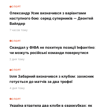
СПОРТ
Олександр Усик визначився з варіантами
наступного бою: серед суперників — Деонтей
Вайлдер
7 часов тому
СПОРТ
Скандал у ФІФА не похитнув позиції Інфантіно:
чи можуть російські команди повернутися
2 дня тому
СПОРТ
Ілля Забарний визначився з клубом: захисник
готується до матчів за два трофеї
4 дня тому
СПОРТ
Україна втратила два клуби в єврокубках: як