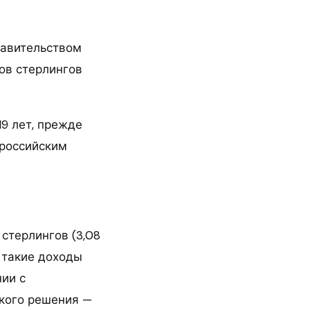
равительством
ов стерлингов
9 лет, прежде
 российским
 стерлингов (3,08
 такие доходы
ии с
акого решения —