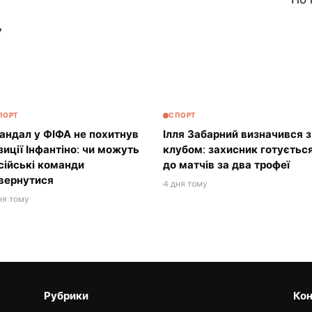
7
ПОРТ
СПОРТ
андал у ФІФА не похитнув
Ілля Забарний визначився з
зиції Інфантіно: чи можуть
клубом: захисник готуєтьс
сійські команди
до матчів за два трофеї
вернутися
4 дня тому
ня тому
Рубрики
Кон