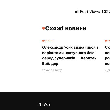
Post Views:
1 32
Схожі новини
СПОРТ
С
Олександр Усик визначився з
Ск
варіантами наступного бою:
по
серед суперників — Деонтей
ро
Вайлдер
по
17 часов тому
2 д
INTVua