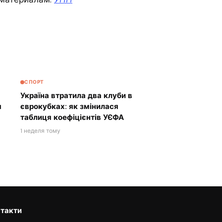
СПОРТ
Україна втратила два клуби в
я
єврокубках: як змінилася
таблиця коефіцієнтів УЄФА
1 неделя тому
такти