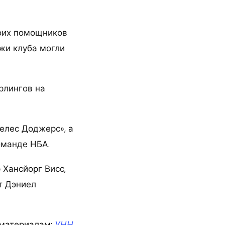
воих помощников
жи клуба могли
рлингов на
елес Доджерс», а
оманде НБА.
 Хансйорг Висс,
т Дэниел
материалам:
УНН