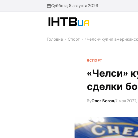
Перейти
Суббота, 8 августа 2026
до
контенту
Головна
›
Спорт
›
«Челси» купил американск
СПОРТ
«Челси» к
сделки бо
By
Олег Бевзя
/
7 мая 2022, 