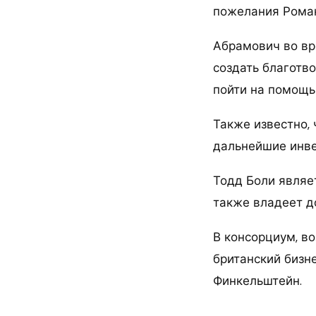
пожелания Рома
Абрамович во вр
создать благотв
пойти на помощь
Также известно, 
дальнейшие инве
Тодд Боли являе
также владеет д
В консорциум, в
британский бизн
Финкельштейн.