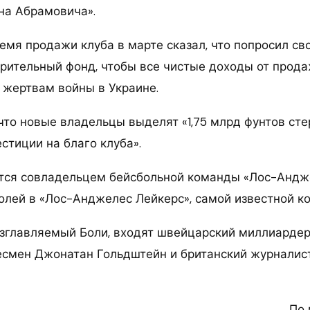
на Абрамовича».
емя продажи клуба в марте сказал, что попросил с
орительный фонд, чтобы все чистые доходы от прода
 жертвам войны в Украине.
что новые владельцы выделят «1,75 млрд фунтов сте
стиции на благо клуба».
тся совладельцем бейсбольной команды «Лос-Андж
олей в «Лос-Анджелес Лейкерс», самой известной к
озглавляемый Боли, входят швейцарский миллиардер
есмен Джонатан Гольдштейн и британский журналис
По 