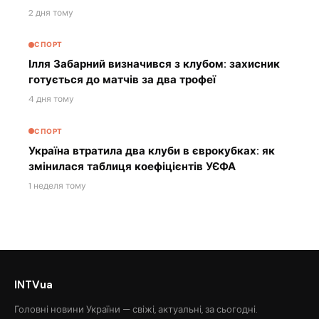
2 дня тому
СПОРТ
Ілля Забарний визначився з клубом: захисник
готується до матчів за два трофеї
4 дня тому
СПОРТ
Україна втратила два клуби в єврокубках: як
змінилася таблиця коефіцієнтів УЄФА
1 неделя тому
INTVua
Головні новини України — свіжі, актуальні, за сьогодні.