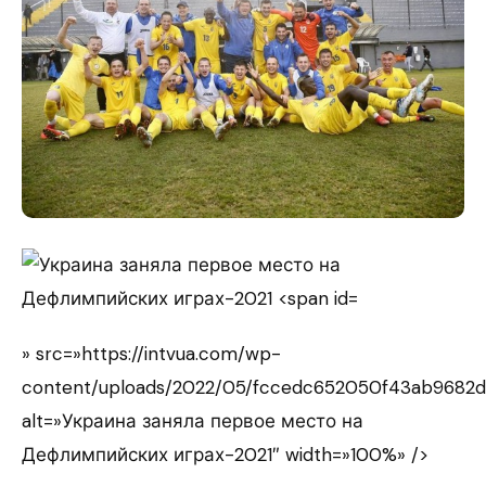
» src=»https://intvua.com/wp-
content/uploads/2022/05/fccedc652050f43ab9682d
alt=»Украина заняла первое место на
Дефлимпийских играх-2021″ width=»100%» />