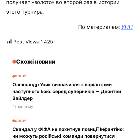
получает «золото» во второй раз в истории
этого турнира.
По материалам:
УНН
Post Views:
1 425
Схожі новини
СПОРТ
Олександр Усик визначився з варіантами
наступного бою: серед суперників — Деонтей
Вайлдер
21 час тому
СПОРТ
Скандал у ФІФА не похитнув позиції Інфантіно:
чи можуть російські команди повернутися