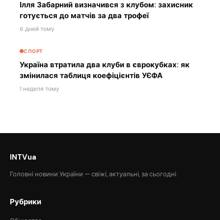
Ілля Забарний визначився з клубом: захисник
готується до матчів за два трофеї
6 дней тому
СПОРТ
Україна втратила два клуби в єврокубках: як
змінилася таблиця коефіцієнтів УЄФА
1 неделя тому
INTVua
Головні новини України — свіжі, актуальні, за сьогодні.
Рубрики