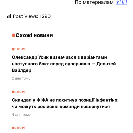
По материалам:
УНН
Post Views:
1 290
Схожі новини
СПОРТ
Олександр Усик визначився з варіантами
наступного бою: серед суперників — Деонтей
Вайлдер
2 дня тому
СПОРТ
Скандал у ФІФА не похитнув позиції Інфантіно:
чи можуть російські команди повернутися
4 дня тому
СПОРТ