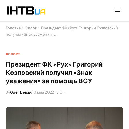
Перейти
до
контенту
Головна
›
Спорт
›
Президент ФК «Рух» Григорий Козловский
получил «Знак уважения»…
СПОРТ
Президент ФК «Рух» Григорий
Козловский получил «Знак
уважения» за помощь ВСУ
By
Олег Бевзя
/
19 мая 2022, 15:04