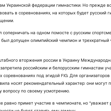
ам Украинской федерации гимнастики. Но прежде вс
вовать в соревнованиях, на которых будет русский г
бщении.
ел соперничать на одном помосте с русским спортсм
 был допущен олимпийский чемпион и трехкратный
штабного вторжения россии в Украину Международ
) запретила российским и белорусским гимнастам уч
 соревнованиях под эгидой FIG. Для организаторов
авила носят рекомендательный характер: они могут 
у вопросу по своему усмотрению.
се равно примет участие в чемпионате, но “уважает
рности не будет ставить ему замену.