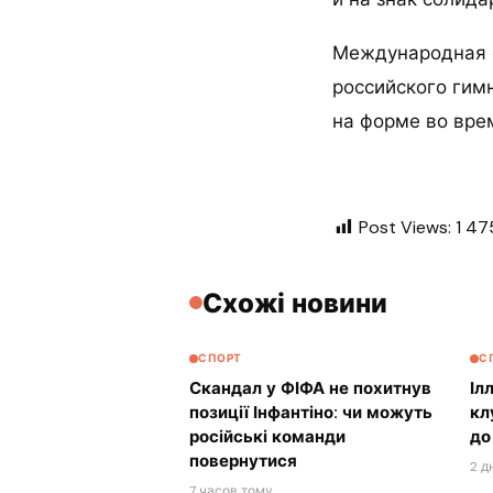
Международная ф
российского гим
на форме во врем
Post Views:
1 47
Схожі новини
СПОРТ
С
Скандал у ФІФА не похитнув
Іл
позиції Інфантіно: чи можуть
кл
російські команди
до
повернутися
2 д
7 часов тому