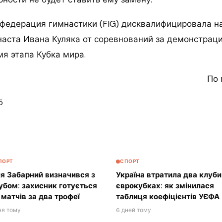
едерация гимнастики (FIG) дисквалифицировала на
наста Ивана Куляка от соревнований за демонстрац
я этапа Кубка мира.
По 
5
ПОРТ
СПОРТ
ля Забарний визначився з
Україна втратила два клуби
убом: захисник готується
єврокубках: як змінилася
 матчів за два трофеї
таблиця коефіцієнтів УЄФА
ня тому
6 дней тому