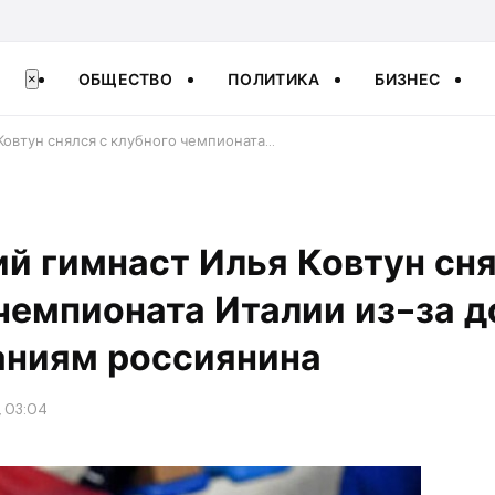
ОБЩЕСТВО
ПОЛИТИКА
БИЗНЕС
×
Ковтун снялся с клубного чемпионата…
й гимнаст Илья Ковтун сня
чемпионата Италии из-за д
аниям россиянина
, 03:04