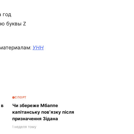
 год
ию буквы Z
материалам:
УНН
СПОРТ
 в
Чи збереже Мбаппе
капітанську пов’язку після
призначення Зідана
1 неделя тому