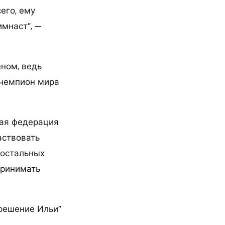
его, ему
имнаст”, —
еном, ведь
 чемпион мира
ная федерация
аствовать
 остальных
принимать
 решение Ильи”