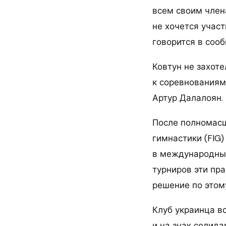
всем своим член
не хочется участ
говорится в соо
Ковтун не захот
к соревнованиям
Артур Далалоян.
После полномас
гимнастики (FIG
в международных
турниров эти пр
решение по этом
Клуб украинца в
и на знак солида