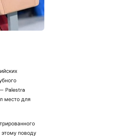
сийских
убного
— Palestra
ял место для
стрированного
о этому поводу