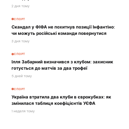
2 дня тому
СПОРТ
Скандал у ФІФА не похитнув позиції Інфантіно:
чи можуть російські команди повернутися
3 дня тому
СПОРТ
Ілля Забарний визначився з клубом: захисник
готується до матчів за два трофеї
5 дней тому
СПОРТ
Україна втратила два клуби в єврокубках: як
змінилася таблиця коефіцієнтів УЄФА
1 неделя тому