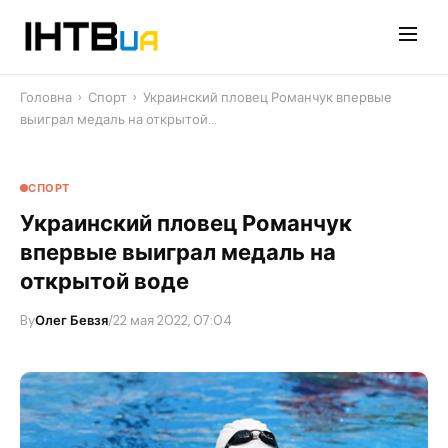
Перейти
до
контенту
Головна
›
Спорт
›
Украинский пловец Романчук впервые
выиграл медаль на открытой…
СПОРТ
Украинский пловец Романчук
впервые выиграл медаль на
открытой воде
By
Олег Бевзя
/
22 мая 2022, 07:04