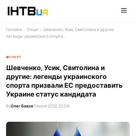
Перейти
до
контенту
Головна
›
Спорт
›
Шевченко, Усик, Свитолина и другие:
легенды украинского спорта…
СПОРТ
Шевченко, Усик, Свитолина и
другие: легенды украинского
спорта призвали ЕС предоставить
Украине статус кандидата
By
Олег Бевзя
/
1 июня 2022, 22:09