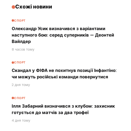
Схожі новини
СПОРТ
Олександр Усик визначився з варіантами
наступного бою: серед суперників — Деонтей
Вайлдер
8 часов тому
СПОРТ
Скандал у ФІФА не похитнув позиції Інфантіно:
чи можуть російські команди повернутися
2 дня тому
СПОРТ
Ілля Забарний визначився з клубом: захисник
готується до матчів за два трофеї
4 дня тому