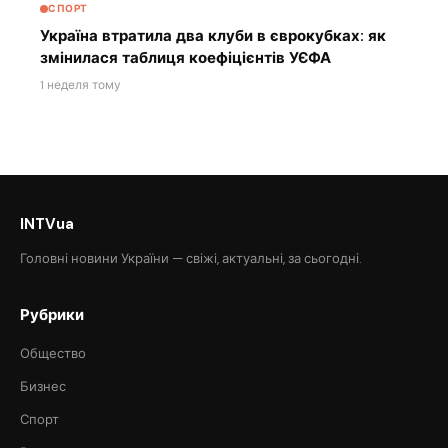
СПОРТ
Україна втратила два клуби в єврокубках: як
змінилася таблиця коефіцієнтів УЄФА
1 неделя тому
INTVua
Головні новини України — свіжі, актуальні, за сьогодні.
Рубрики
Общество
Бизнес
Спорт