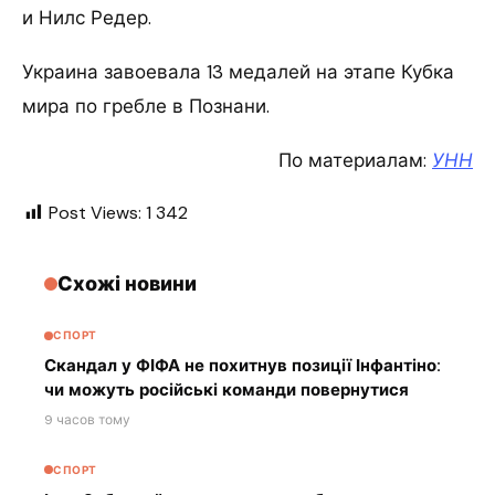
и Нилс Редер.
Украина завоевала 13 медалей на этапе Кубка
мира по гребле в Познани.
По материалам:
УНН
Post Views:
1 342
Схожі новини
СПОРТ
Скандал у ФІФА не похитнув позиції Інфантіно:
чи можуть російські команди повернутися
9 часов тому
СПОРТ