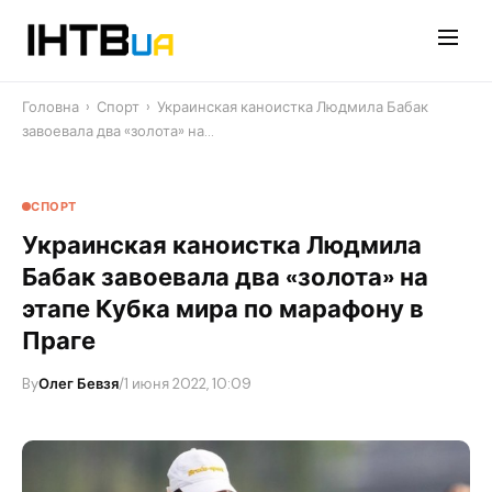
Перейти
до
контенту
Головна
›
Спорт
›
Украинская каноистка Людмила Бабак
завоевала два «золота» на…
СПОРТ
Украинская каноистка Людмила
Бабак завоевала два «золота» на
этапе Кубка мира по марафону в
Праге
By
Олег Бевзя
/
1 июня 2022, 10:09