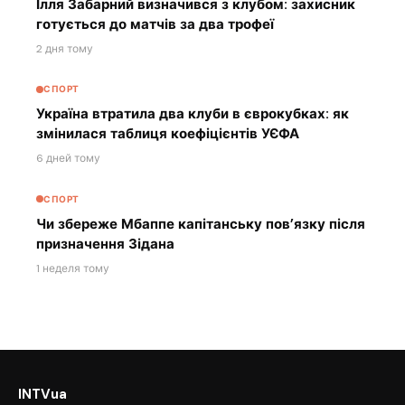
Ілля Забарний визначився з клубом: захисник
готується до матчів за два трофеї
2 дня тому
СПОРТ
Україна втратила два клуби в єврокубках: як
змінилася таблиця коефіцієнтів УЄФА
6 дней тому
СПОРТ
Чи збереже Мбаппе капітанську пов’язку після
призначення Зідана
1 неделя тому
INTVua