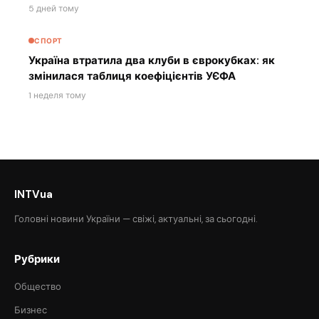
5 дней тому
СПОРТ
Україна втратила два клуби в єврокубках: як
змінилася таблиця коефіцієнтів УЄФА
1 неделя тому
INTVua
Головні новини України — свіжі, актуальні, за сьогодні.
Рубрики
Общество
Бизнес