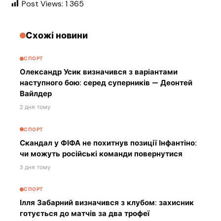
Post Views:
1 365
Схожі новини
СПОРТ
Олександр Усик визначився з варіантами
наступного бою: серед суперників — Деонтей
Вайлдер
2 дня тому
СПОРТ
Скандал у ФІФА не похитнув позиції Інфантіно:
чи можуть російські команди повернутися
3 дня тому
СПОРТ
Ілля Забарний визначився з клубом: захисник
готується до матчів за два трофеї