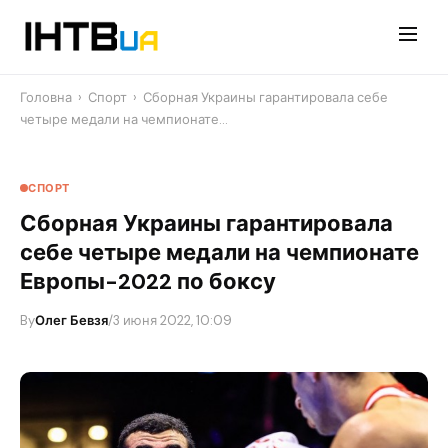
Перейти
до
контенту
Головна
›
Спорт
›
Сборная Украины гарантировала себе
четыре медали на чемпионате…
СПОРТ
Сборная Украины гарантировала
себе четыре медали на чемпионате
Европы-2022 по боксу
By
Олег Бевзя
/
3 июня 2022, 10:09