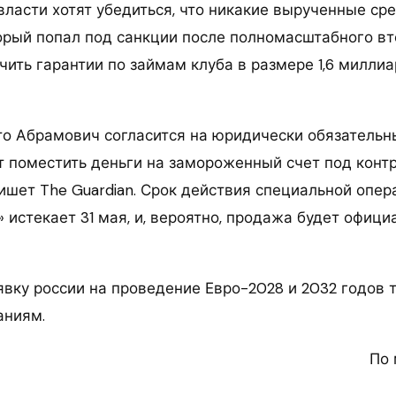
власти хотят убедиться, что никакие вырученные ср
орый попал под санкции после полномасштабного в
учить гарантии по займам клуба в размере 1,6 милли
то Абрамович согласится на юридически обязательны
т поместить деньги на замороженный счет под конт
пишет The Guardian. Срок действия специальной опе
 истекает 31 мая, и, вероятно, продажа будет офиц
вку россии на проведение Евро-2028 и 2032 годов т
аниям.
По 