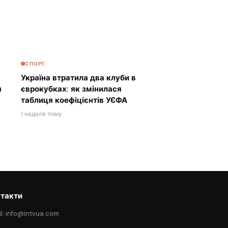
СПОРТ
Україна втратила два клуби в
я
єврокубках: як змінилася
таблиця коефіцієнтів УЄФА
1 неделя тому
такти
l: info@intvua.com