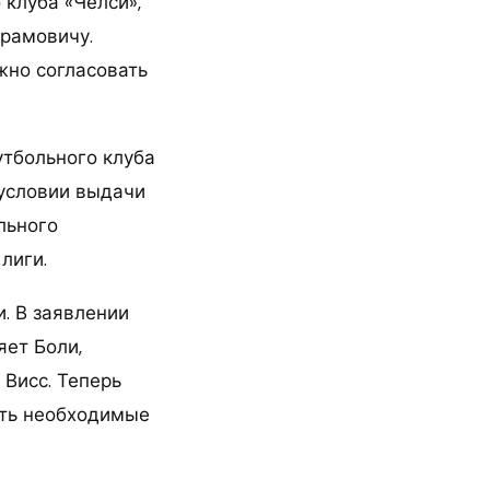
клуба «Челси»,
рамовичу.
жно согласовать
тбольного клуба
 условии выдачи
льного
лиги.
. В заявлении
яет Боли,
 Висс. Теперь
ить необходимые