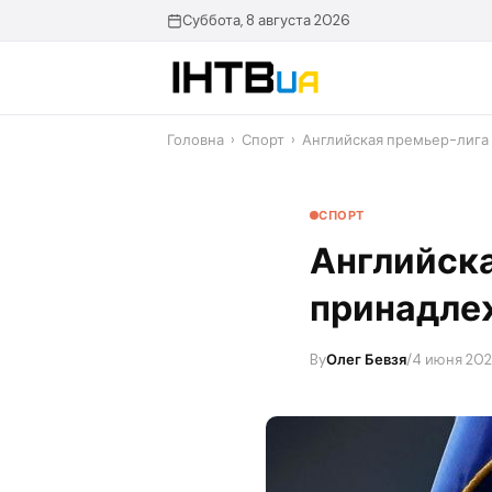
Перейти
Суббота, 8 августа 2026
до
контенту
Головна
›
Спорт
›
Английская премьер-лига
СПОРТ
Английск
принадле
By
Олег Бевзя
/
4 июня 202