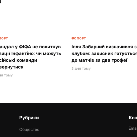
4
ПОРТ
СПОРТ
андал у ФІФА не похитнув
Ілля Забарний визначився з
зиції Інфантіно: чи можуть
клубом: захисник готуєтьс
сійські команди
до матчів за два трофеї
вернутися
3 дня тому
ня тому
Рубрики
Кон
Emai
Общество