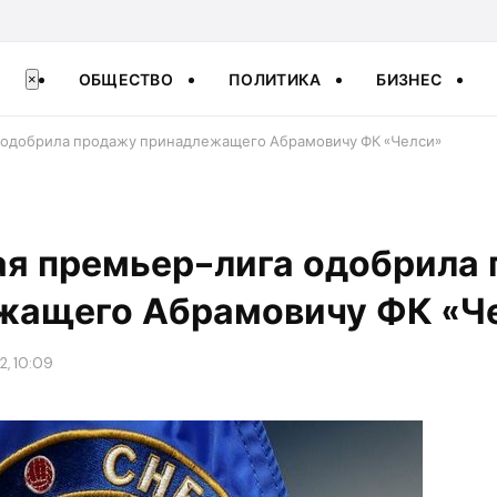
ОБЩЕСТВО
ПОЛИТИКА
БИЗНЕС
×
 одобрила продажу принадлежащего Абрамовичу ФК «Челси»
ая премьер-лига одобрила
жащего Абрамовичу ФК «Ч
2, 10:09