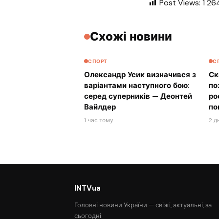
Post Views:
1 26
Схожі новини
СПОРТ
С
Олександр Усик визначився з
Ск
варіантами наступного бою:
по
серед суперників — Деонтей
ро
Вайлдер
по
1 час тому
2 д
INTVua
Головні новини України — свіжі, актуальні, за
сьогодні.