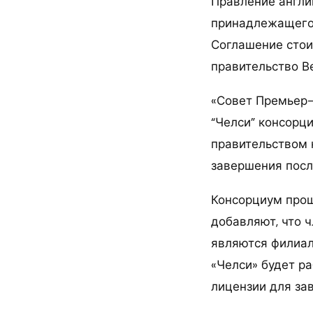
Правление англи
принадлежащего 
Соглашение стои
правительство Ве
«Совет Премьер-
“Челси” консорц
правительством 
завершения после
Консорциум прош
добавляют, что 
являются филиалы
«Челси» будет р
лицензии для за