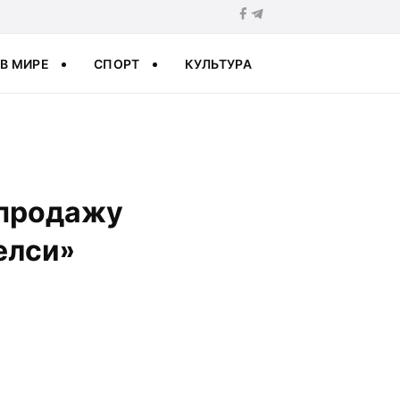
В МИРЕ
СПОРТ
КУЛЬТУРА
 продажу
елси»