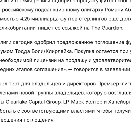
йской Премьер-лиги одобрило продажу футбольного 
российскому подсанкционному олигарху Роману Аб
мостью 4,25 миллиарда фунтов стерлингов еще дол
ликобритании, пишет со ссылкой на The Guardian.
лиги сегодня одобрил предложенное поглощение фу
иумом Тодда Боли/Клирлейка. Покупка остается при
необходимой лицензии на продажу и удовлетворите
дних этапов соглашения», — говорится в заявлении 
ел тест для владельцев и директоров Премьер-лиги
членами новой группы владельцев, которую возглавл
 Clearlake Capital Group, LP, Марк Уолтер и Хансйорг
аботать с соответствующими властями, чтобы получ
вершения поглощения.