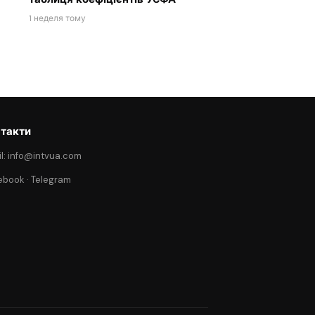
1 неделя тому
такти
l: info@intvua.com
ebook
·
Telegram