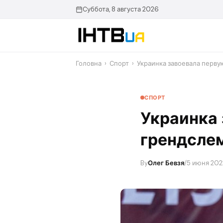
Перейти
Суббота, 8 августа 2026
до
контенту
Головна
›
Спорт
›
Украинка завоевала перву
СПОРТ
Украинка 
грендслем
By
Олег Бевзя
/
5 июня 202