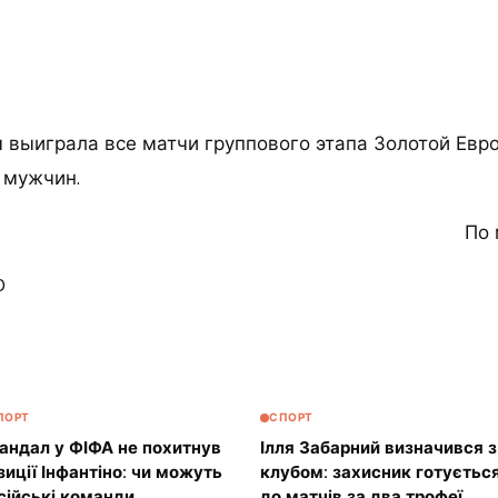
 выиграла все матчи группового этапа Золотой Евр
 мужчин.
По 
0
ПОРТ
СПОРТ
андал у ФІФА не похитнув
Ілля Забарний визначився з
зиції Інфантіно: чи можуть
клубом: захисник готуєтьс
сійські команди
до матчів за два трофеї