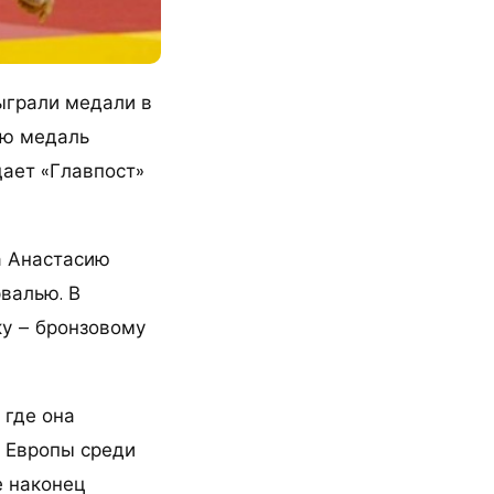
ыграли медали в
ую медаль
щает «Главпост»
а Анастасию
валью. В
у – бронзовому
 где она
й Европы среди
е наконец