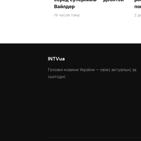
Вайлдер
по
19 часов тому
2 д
INTVua
Головні новини України — свіжі, актуальні, за
сьогодні.