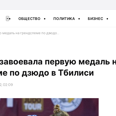
ОБЩЕСТВО
ПОЛИТИКА
БИЗНЕС
×
ю медаль на грендслеме по дзюдо…
завоевала первую медаль 
е по дзюдо в Тбилиси
2, 02:09