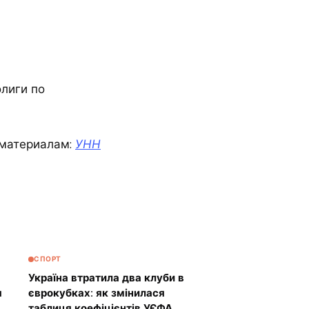
олиги по
материалам:
УНН
СПОРТ
Україна втратила два клуби в
я
єврокубках: як змінилася
таблиця коефіцієнтів УЄФА