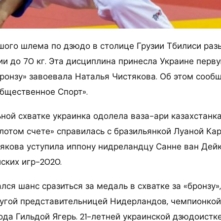
шого шлема по дзюдо в столице Грузии Тбилиси раз
и до 70 кг.
Эта дисциплина принесла Украине перв
бронзу» завоевала Наталья Чистякова. Об этом сооб
Общественное Спорт».
ьной схватке украинка одолела ваза-ари казахстанк
олотом счете» справилась с бразильянкой Луаной Кар
якова уступила иппону нидреландцу Санне ван Дейк
ских игр-2020.
лся шанс сразиться за медаль в схватке за «бронзу»,
ругой представительницей Нидерландов, чемпионко
ода Гильдой Ягерь. 21-летней украинской дзюдоистк