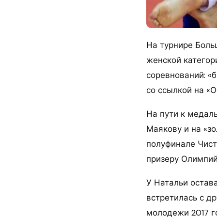
На турнире Боль
женской категори
соревнований: «
со ссылкой на «
На пути к медал
Маякову и на «з
полуфинале Чист
призеру Олимпий
У Натальи остава
встретилась с д
молодежи 2017 г