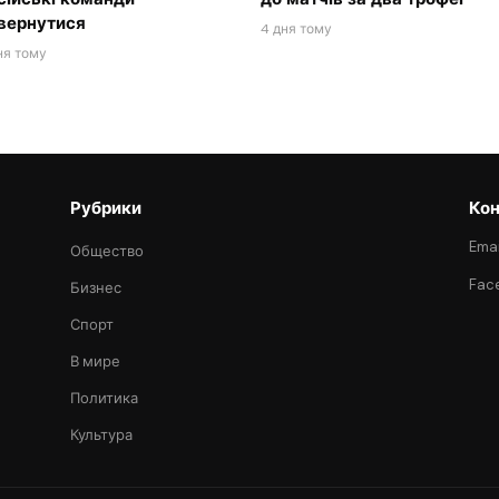
вернутися
4 дня тому
ня тому
Рубрики
Кон
Emai
Общество
Fac
Бизнес
Спорт
В мире
Политика
Культура