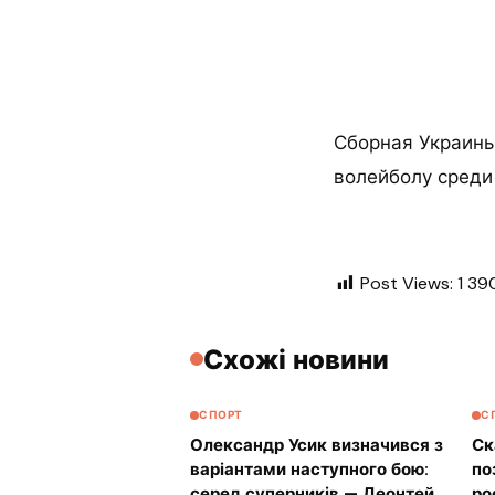
Сборная Украины
волейболу среди
Post Views:
1 39
Схожі новини
СПОРТ
С
Олександр Усик визначився з
Ск
варіантами наступного бою:
по
серед суперників — Деонтей
ро