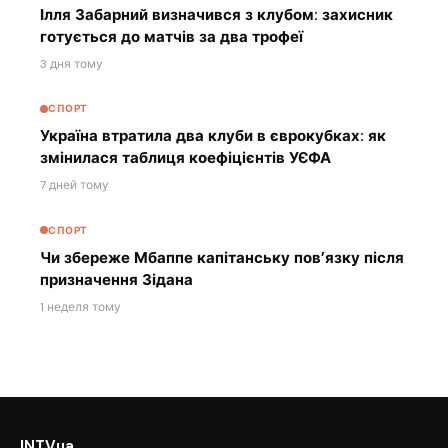
Ілля Забарний визначився з клубом: захисник
готується до матчів за два трофеї
3 дня тому
СПОРТ
Україна втратила два клуби в єврокубках: як
змінилася таблиця коефіцієнтів УЄФА
7 дней тому
СПОРТ
Чи збереже Мбаппе капітанську пов’язку після
призначення Зідана
1 неделя тому
INTVua