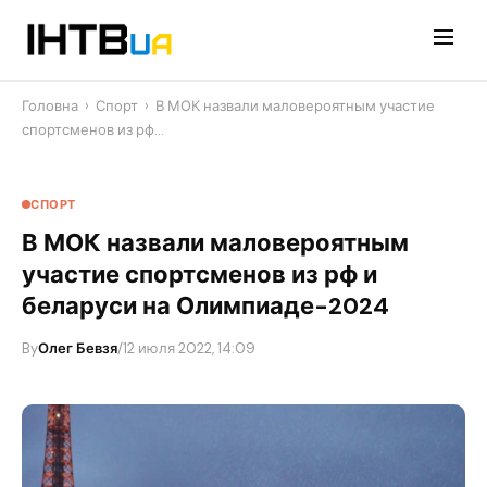
Перейти
до
контенту
Головна
›
Спорт
›
В МОК назвали маловероятным участие
спортсменов из рф…
СПОРТ
В МОК назвали маловероятным
участие спортсменов из рф и
беларуси на Олимпиаде-2024
By
Олег Бевзя
/
12 июля 2022, 14:09