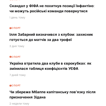
Скандал у ФІФА не похитнув позиції Інфантіно:
чи можуть російські команди повернутися
1 день тому
СПОРТ
Ілля Забарний визначився з клубом: захисник
готується до матчів за два трофеї
3 дня тому
СПОРТ
Україна втратила два клуби в єврокубках: як
змінилася таблиця коефіцієнтів УЄФА
7 дней тому
СПОРТ
Чи збереже Мбаппе капітанську пов’язку після
призначення Зідана
2 недели тому