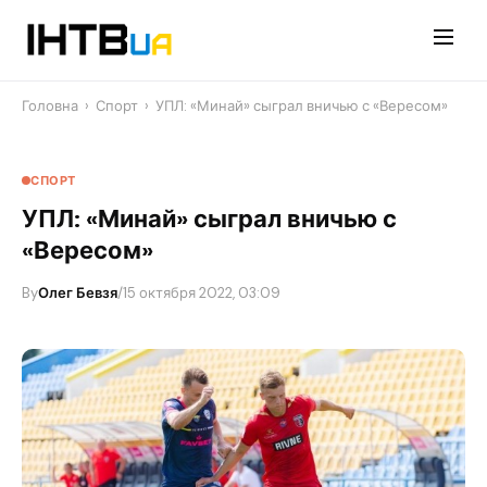
Перейти
до
контенту
Головна
›
Спорт
›
УПЛ: «Минай» сыграл вничью с «Вересом»
СПОРТ
УПЛ: «Минай» сыграл вничью с
«Вересом»
By
Олег Бевзя
/
15 октября 2022, 03:09