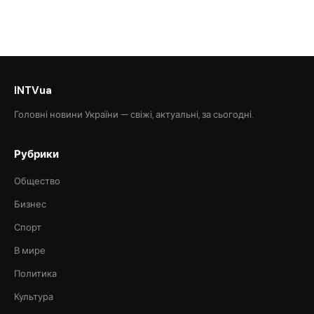
INTVua
Головні новини України — свіжі, актуальні, за сьогодні.
Рубрики
Общество
Бизнес
Спорт
В мире
Политика
Культура