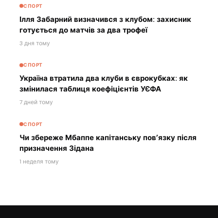
СПОРТ
Ілля Забарний визначився з клубом: захисник
готується до матчів за два трофеї
3 дня тому
СПОРТ
Україна втратила два клуби в єврокубках: як
змінилася таблиця коефіцієнтів УЄФА
7 дней тому
СПОРТ
Чи збереже Мбаппе капітанську пов’язку після
призначення Зідана
1 неделя тому