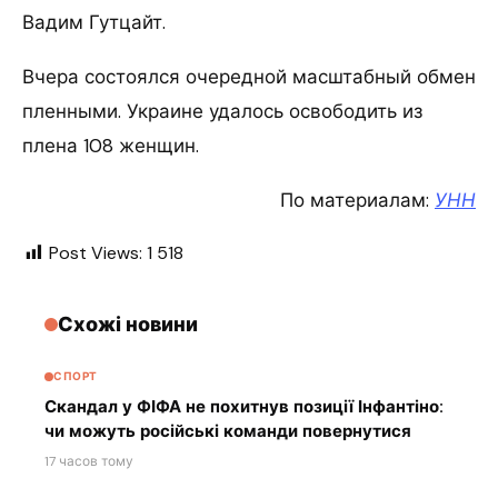
Вадим Гутцайт.
Вчера состоялся очередной масштабный обмен
пленными. Украине удалось освободить из
плена 108 женщин.
По материалам:
УНН
Post Views:
1 518
Схожі новини
СПОРТ
Скандал у ФІФА не похитнув позиції Інфантіно:
чи можуть російські команди повернутися
17 часов тому