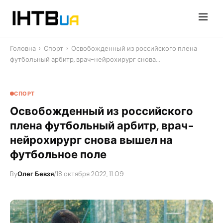
Перейти
до
контенту
Головна
›
Спорт
›
Освобожденный из российского плена
футбольный арбитр, врач-нейрохирург снова…
СПОРТ
Освобожденный из российского
плена футбольный арбитр, врач-
нейрохирург снова вышел на
футбольное поле
By
Олег Бевзя
/
18 октября 2022, 11:09