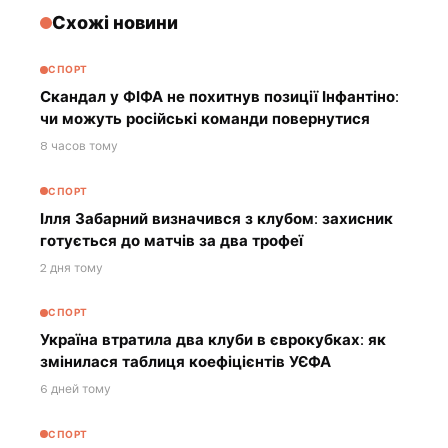
Схожі новини
СПОРТ
Скандал у ФІФА не похитнув позиції Інфантіно:
чи можуть російські команди повернутися
8 часов тому
СПОРТ
Ілля Забарний визначився з клубом: захисник
готується до матчів за два трофеї
2 дня тому
СПОРТ
Україна втратила два клуби в єврокубках: як
змінилася таблиця коефіцієнтів УЄФА
6 дней тому
СПОРТ