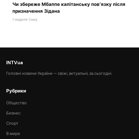
Чи збереже Мбаппе капітанську пов’язку після
призначення Зідана
1 неделя тому
INTVua
Головні новини України — свіжі, актуальні, за сьогодні.
Рубрики
Общество
Бизнес
Спорт
В мире