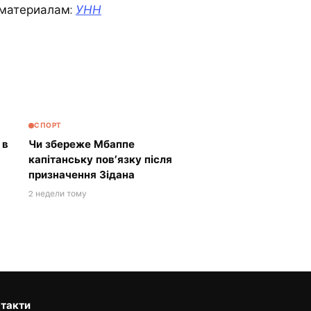
материалам:
УНН
СПОРТ
 в
Чи збереже Мбаппе
капітанську пов’язку після
призначення Зідана
2 недели тому
такти