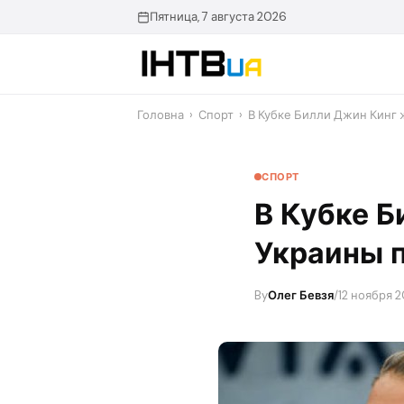
Перейти
Пятница, 7 августа 2026
до
контенту
Головна
›
Спорт
›
В Кубке Билли Джин Кинг 
СПОРТ
В Кубке Б
Украины 
By
Олег Бевзя
/
12 ноября 2