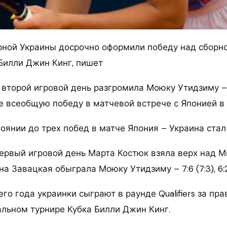
рной Украины досрочно оформили победу над сборно
Билли Джин Кинг, пишет
второй игровой день разгромила Моюку Утидзиму – 6
е всеобщую победу в матчевой встрече с Японией в 
оянии до трех побед в матче Япония – Украина стал 
первый игровой день Марта Костюк взяла верх над М
арина Завацкая обыграла Моюку Утидзиму – 7:6 (7:3), 6:2
о года украинки сыграют в раунде Qualifiers за пр
альном турнире Кубка Билли Джин Кинг.