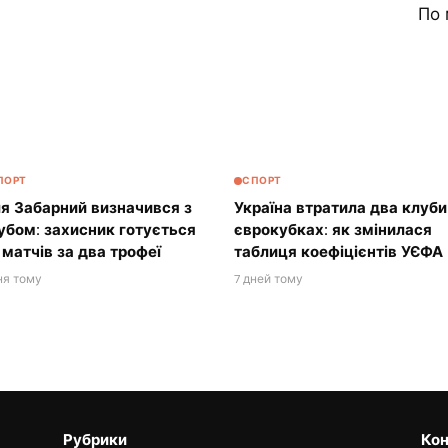
По 
ПОРТ
СПОРТ
ля Забарний визначився з
Україна втратила два клуби
убом: захисник готується
єврокубках: як змінилася
 матчів за два трофеї
таблиця коефіцієнтів УЄФА
ня тому
7 дней тому
Рубрики
Кон