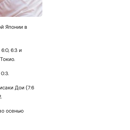
й Японии в
:0, 6:3 и
Токио.
0:3.
исаки Дои (7:6
.
аво осенью