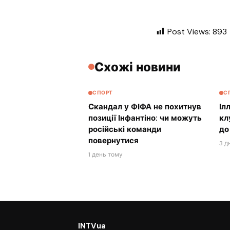
Post Views:
893
Схожі новини
СПОРТ
С
Скандал у ФІФА не похитнув
Іл
позиції Інфантіно: чи можуть
кл
російські команди
до
повернутися
3 д
1 день тому
INTVua