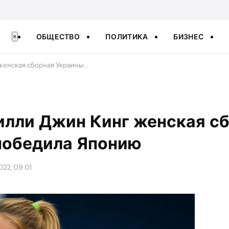
ОБЩЕСТВО
ПОЛИТИКА
БИЗНЕС
×
женская сборная Украины…
илли Джин Кинг женская с
победила Японию
022, 09:01