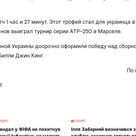
 1 час и 27 минут. Этот трофей стал для украинца в
нов выиграл турнир серии АТР-250 в Марселе.
рной Украины досрочно оформили победу над сборно
Билли Джин Кинг.
По 
3
ПОРТ
СПОРТ
андал у ФІФА не похитнув
Ілля Забарний визначився з