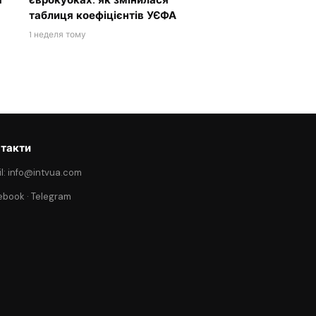
я
єврокубках: як змінилася
таблиця коефіцієнтів УЄФА
1 неделя тому
такти
l: info@intvua.com
ebook
·
Telegram