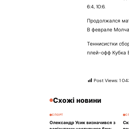
6:4, 10:6.
Продолжался матч
В феврале Молча
Теннисистки сбо
плей-офф Кубка 
Post Views:
1 04
Схожі новини
СПОРТ
С
Олександр Усик визначився з
Ск