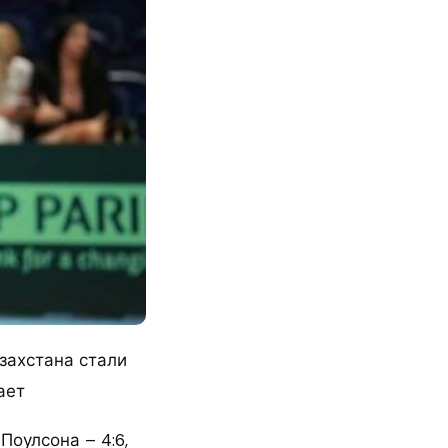
захстана стали
ает
оулсона – 4:6,