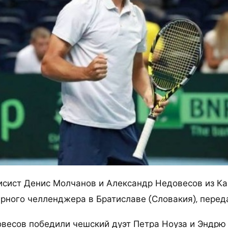
исист Денис Молчанов и Александр Недовесов из Ка
рного челленджера в Братиславе (Словакия), перед
весов победили чешский дуэт Петра Ноуза и Эндрю П