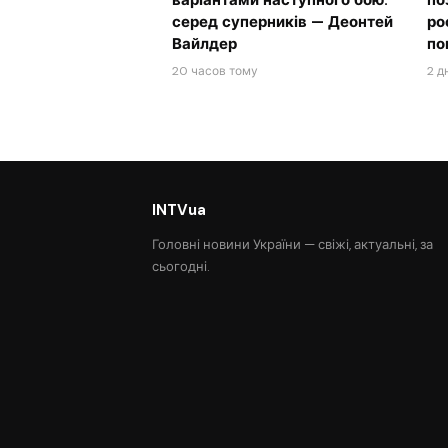
варіантами наступного бою:
по
серед суперників — Деонтей
ро
Вайлдер
по
20 часов тому
2 д
INTVua
Головні новини України — свіжі, актуальні, за
сьогодні.