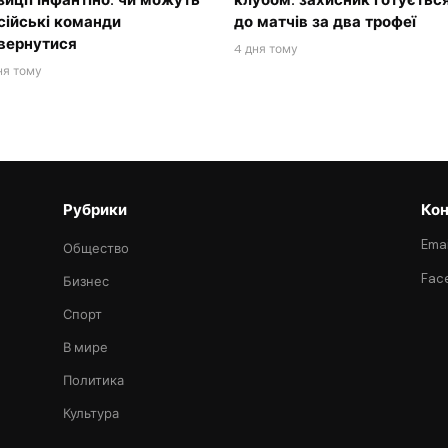
зиції Інфантіно: чи можуть
клубом: захисник готуєтьс
сійські команди
до матчів за два трофеї
вернутися
4 дня тому
ня тому
Рубрики
Кон
Emai
Общество
Fac
Бизнес
Спорт
В мире
Политика
Культура